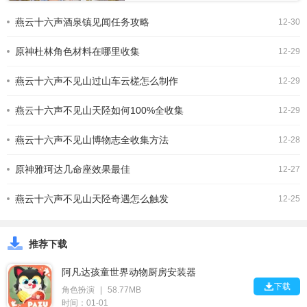
战输出中发挥一定作用，优先升级以提
燕云十六声酒泉镇见闻任务攻略
12-30
升基础伤害。元素战技“仙法·寒病鬼
差”是核心技能，伤害可观且能挂冰元
原神杜林角色材料在哪里收集
素，要着重升级，提升伤
12-29
燕云十六声不见山过山车云槎怎么制作
12-29
燕云十六声不见山天陉如何100%全收集
12-29
燕云十六声不见山博物志全收集方法
12-28
原神雅珂达几命座效果最佳
12-27
燕云十六声不见山天陉奇遇怎么触发
12-25
推荐下载
阿凡达孩童世界动物厨房安装器

下载
角色扮演
|
58.77MB
时间：01-01