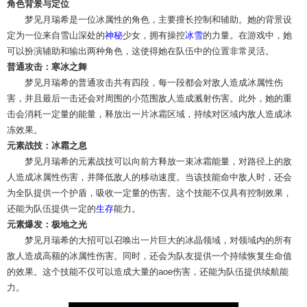
角色背景与定位
梦见月瑞希是一位冰属性的角色，主要擅长控制和辅助。她的背景设
定为一位来自雪山深处的
神秘
少女，拥有操控
冰雪
的力量。在游戏中，她
可以扮演辅助和输出两种角色，这使得她在队伍中的位置非常灵活。
普通攻击：寒冰之舞
梦见月瑞希的普通攻击共有四段，每一段都会对敌人造成冰属性伤
害，并且最后一击还会对周围的小范围敌人造成溅射伤害。此外，她的重
击会消耗一定量的能量，释放出一片冰霜区域，持续对区域内敌人造成冰
冻效果。
元素战技：冰霜之息
梦见月瑞希的元素战技可以向前方释放一束冰霜能量，对路径上的敌
人造成冰属性伤害，并降低敌人的移动速度。当该技能命中敌人时，还会
为全队提供一个护盾，吸收一定量的伤害。这个技能不仅具有控制效果，
还能为队伍提供一定的
生存
能力。
元素爆发：极地之光
梦见月瑞希的大招可以召唤出一片巨大的冰晶领域，对领域内的所有
敌人造成高额的冰属性伤害。同时，还会为队友提供一个持续恢复生命值
的效果。这个技能不仅可以造成大量的aoe伤害，还能为队伍提供续航能
力。