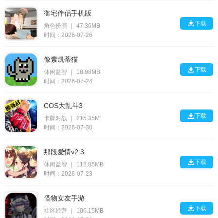
御宅伴侣手机版

下载
角色扮演
|
47.36MB
时间：2026-07-26
像素凯蒂猫

下载
休闲益智
|
18.98MB
时间：2026-07-24
COS大乱斗3

下载
卡牌对战
|
215.35M
时间：2026-07-30
那段爱情v2.3

下载
休闲益智
|
115.85MB
时间：2026-07-23
怪物女友手游

下载
社区经营
|
106.15MB