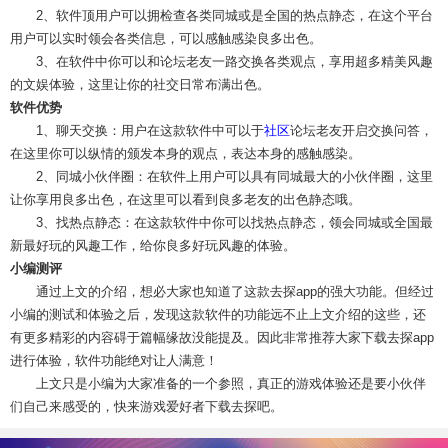
2、软件顶用户可以拥检查各类同城或是全国的热点静态，在这个平台
用户可以实时领会各类信息，可以感触感染良多出色。
3、在软件中你可以和论坛老友一路交换各类观点，享用超多精美风趣
的文娱体验，这里让你的社交日常布满出色。
软件优势
1、聊天交换：用户在这款软件中可以于
社区
论坛老友开启交换问答，
在这里你可以纵情的颁发本身的观点，表达本身的感触感染。
2、同城小伙伴圈：在软件上用户可以具有同城最大的小伙伴圈，这里
让你享用良多出色，在这里可以看到良多老友的出色静态哦。
3、找热点静态：在这款软件中你可以找热点静态，领会同城或全国最
新最好玩的风趣工作，给你良多好玩风趣的体验。
小编测评
通过上文的介绍，想必大家也知道了这款去探app的强大功能。但经过
小编的测试和体验之后，发现这款软件的功能远不止上文介绍的这些，还
有更多精彩的内容碍于篇幅缘故没能提及。因此非常推荐大家下载去探app
进行体验，软件功能绝对让人满意！
上文只是小编为大家准备的一个参照，真正的游戏体验还是要小伙伴
们自己来感受的，快来游戏爱好者下载去探吧。