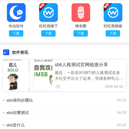
传信软件
旺旺商聊下
稀有圈
旺旺商聊最
载
新版
下载
下载
下载
下载
软件资讯
sbti人格测试官网链接分享
最近，一款名叫SBTI的人格测试在各
大社交平台火了起来，凭借各种扎心又
搞笑的精神状态标签，迅速成为年轻人
【】
2026-04-10
的新型社交暗号。很多人跟风玩梗，却
还不知道SBTI 在哪测、正版链接是什
sbti准吗在哪玩
04-10
么。今天就为大家整理出 SBTI 在线测
试官方网址，以及完整的测试攻略，轻
sbti在哪测试
松一键测出你的专属人格。SBTI人格
04-10
测试界面一、SBTI 官方测试链接
(2026 最新正版)SBTI 全称Silly Big
sbti是什么
04-10