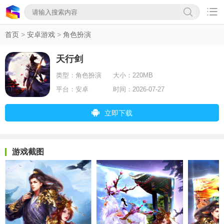

首页
>
安卓游戏
>
角色扮演
天行剑
类型：
角色扮演
大小：
220MB
平台：
安卓
时间：
2026-07-27
立即下载
游戏截图