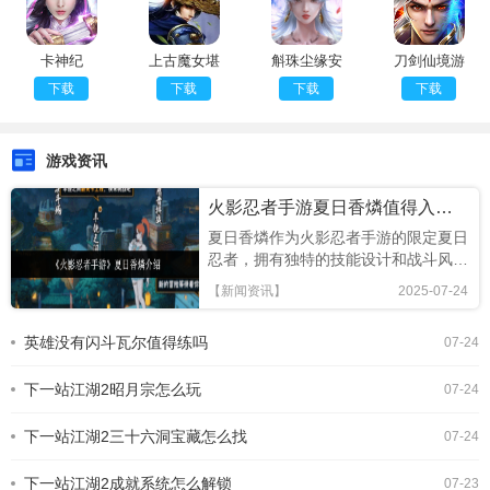
卡神纪
上古魔女堪
斛珠尘缘安
刀剑仙境游
需折
卓2024最
戏
下载
下载
下载
下载
新版免费
游戏资讯
火影忍者手游夏日香燐值得入手吗
夏日香燐作为火影忍者手游的限定夏日
忍者，拥有独特的技能设计和战斗风
格，本文将从技能解析、连招技巧及竞
【新闻资讯】
2025-07-24
技场表现全面评估，助你判断是否值得
招募!《火影忍者手游》夏日香燐介绍
英雄没有闪斗瓦尔值得练吗
07-24
基础攻击方面，夏日香燐的普攻为五段
连击。前两段以锁链的上撩与横扫为
下一站江湖2昭月宗怎么玩
主，具备良好的起手能力，第三段下劈
07-24
则能进一步造成对方浮空，接下来的两
段持续输出中，锁链从地面穿出进行终
下一站江湖2三十六洞宝藏怎么找
07-24
结打击，具有较强的视觉表现与实际命
中效果。需要注意的是，最后一段
下一站江湖2成就系统怎么解锁
07-23