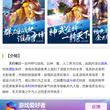
【介绍】
天行剑
是一款ARPG游戏。以神、魔、人三界为主线，由国内顶尖
国风
特效
团队
制作，游戏在画面效果上做到了顶级大作的水准，逼真的水面和
光影效果，华丽的技能效果，超视距远景的显示，以及游戏本身场景，景
观设计的大气，都让我们为之欣喜。已颠覆性
战斗
模式特效，技能所附带
的震屏效果和会有
时间
停顿的暴气特效等都极具代入感，想象场景在崇山
峻岭，苍天碧海之中与人过招是何等快意！