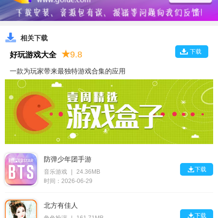
相关下载
下载
★
9.8
好玩游戏大全
一款为玩家带来最独特游戏合集的应用
防弹少年团手游

下载
音乐游戏
|
24.36MB
时间：2026-06-29
北方有佳人

下载