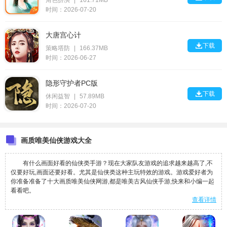
角色扮演
|
161.71MB
时间：2026-07-20
大唐宫心计

下载
策略塔防
|
166.37MB
时间：2026-06-27
隐形守护者PC版

下载
休闲益智
|
57.89MB
时间：2026-07-20
画质唯美仙侠游戏大全
有什么画面好看的仙侠类手游？现在大家队友游戏的追求越来越高了,不
仅要好玩,画面还要好看。尤其是仙侠类这种主玩特效的游戏。游戏爱好者为
你准备准备了十大画质唯美仙侠网游,都是唯美古风仙侠手游,快来和小编一起
看看吧。
查看详情