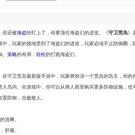
，你还被
海盗
给盯上了，你要顶住海盗们的进攻。《
守卫荒岛
》
戏中，玩家的领地受到了海盗们的进攻，玩家必须不止防御圈，
御。
策略
的布局，
轻松
的打跑海盗们。
。在守卫荒岛最新版手游中，玩家将扮演一个荒岛的岛主，你的
进入岛内。在游戏中，你可以从商人那里购买更多防御设施，也
布置防御，击败敌人。
常的清爽。
松，舒服。