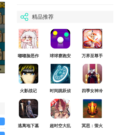
精品推荐
嘟嘟脸恶作
球球赛跑安
万界至尊手
剧免广告版
卓版
游
火影战记
时间跳跃侦
四季女神冷
1.20版
探中文版
狐最新版
逃离地下墓
超时空大乱
冥思：萤火
穴
斗
之湖