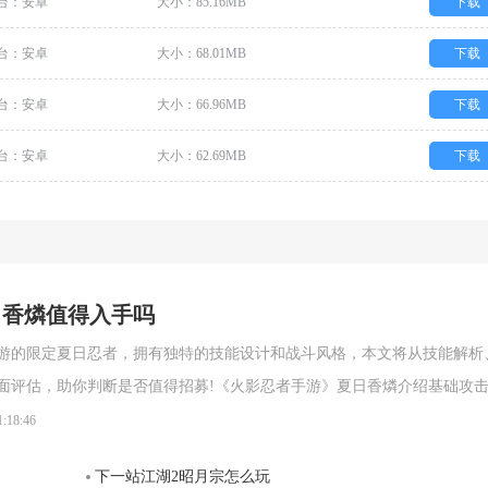
台：安卓
大小：85.16MB
下载
台：安卓
大小：68.01MB
下载
台：安卓
大小：66.96MB
下载
台：安卓
大小：62.69MB
下载
日香燐值得入手吗
游的限定夏日忍者，拥有独特的技能设计和战斗风格，本文将从技能解析
面评估，助你判断是否值得招募!《火影忍者手游》夏日香燐介绍基础攻
段连击。前两段以锁链的上撩与横扫为主，具备良好的起手能力，第三段
1:18:46
空，接下来的两段持续输出中，锁链从地面穿出进行终结打击，具有较强
下一站江湖2昭月宗怎么玩
。需要注意的是，最后一段