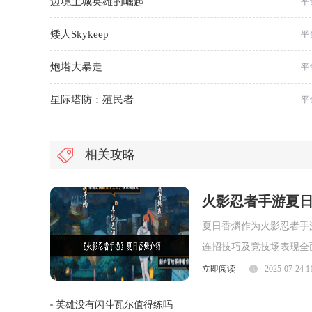
边境王城英雄的崛起
平
矮人Skykeep
平
炮塔大暴走
平
星际塔防：殖民者
平
相关攻略
火影忍者手游夏
夏日香燐作为火影忍者手
连招技巧及竞技场表现全
面，夏日香燐的普攻为五
立即阅读
2025-07-24 1
劈则能进一步造成对方浮
英雄没有闪斗瓦尔值得练吗
视觉表现与实际命中效果