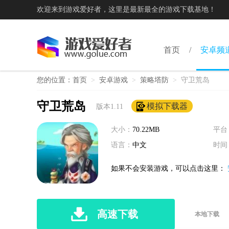
欢迎来到游戏爱好者，这里是最新最全的游戏下载基地！
首页
安卓频
您的位置：
首页
>
安卓游戏
>
策略塔防
>
守卫荒岛
守卫荒岛
模拟下载器
版本1.11
大小：
70.22MB
平台
语言：
中文
时间
如果不会安装游戏，可以点击这里：
高速下载
本地下载