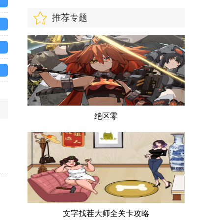
推荐专题
绝区零
、
击方
下
的
文字找茬大师全关卡攻略