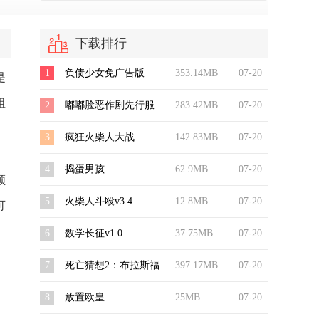
下载排行
1
负债少女免广告版
353.14MB
07-20
是
阻
2
嘟嘟脸恶作剧先行服
283.42MB
07-20
3
疯狂火柴人大战
142.83MB
07-20
4
捣蛋男孩
62.9MB
07-20
领
5
火柴人斗殴v3.4
12.8MB
07-20
可
6
数学长征v1.0
37.75MB
07-20
7
死亡猜想2：布拉斯福德庄园
397.17MB
07-20
8
放置欧皇
25MB
07-20