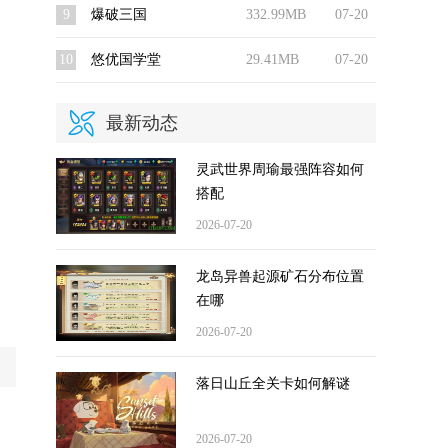
9
爆破三国
332.99MB
07-20
10
悠优国学堂
29.41MB
07-20
最新动态
灵武世界周瑜最强阵容如何
搭配
2026-07-20
龙岛异兽起源矿石分布位置
在哪
2026-07-20
落日山丘全关卡如何解谜
2026-07-20