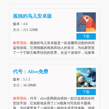
的少女，通过满足女友的物质需求，提升她的好感度，
从而解锁更多有趣的剧情故事。游戏以横版日系画风呈
现，精致细腻的画面和丰富的换装系统为玩家带来了极
孤独的鸟儿安卓版
佳的视觉体验。此外，游
版本：4.6
大小：211.32MB
下载
推荐理由：
孤独的鸟儿安卓版是一款温馨而治愈的休闲
益智游戏，它用细腻的画风和动人的音乐，为玩家营造
了一个宁静又略带忧伤的世界。在这个游戏中，玩家将
扮演一只孤独的鸟儿，与一只充满智慧的鹦鹉成为最知
心的朋友。你们可以一起探讨生活，创作音乐，画画，
写诗，共同度过每一个平凡而又特别的日子。游戏中的
代号：Alive免费
鹦鹉角色会与你聊天，分享心情，还能一同感受天气的
变化，为你带来温暖与安慰。游戏剧情1. 玩家在游戏中
版本：5.1.5
结识了一只孤独的鹦鹉，
大小：34.28MB
下载
推荐理由：
代号：alive是网易自研的一款沙盒模拟休闲
竞技手游，它创新地采用了2.5d视角与写实轻卡通画
风，为玩家带来了一场别具一格的生存竞技体验。游戏