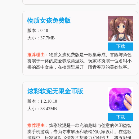
将扮演女主角小樱，通过一系列的选择与决策，努力追
求时尚与奢华，实现自己的梦想。游戏画面精美，人物
设计可爱，充满了日本动画的特色，同时剧情丰富，为
物质女孩免费版
玩家带
版本：0.10
大小：37.7MB
下载
推荐理由：
物质女孩免费版是一款集养成、冒险与角色
扮演于一体的恋爱养成类游戏。玩家将扮演一位名叫小
樱的高中女生，在校园里展开一段青春期的美妙故事。
游戏拥有精美的二次元画面和丰富的剧情线路，通过满
足小樱的物质需求，提升她的好感度，解锁更多有趣的
剧情故事。游戏玩法自由度高，提供了多种道具和服饰
炫彩软泥无限金币版
供玩家搭配，让小樱的校
版本：1.2.10.10
大小：38.43MB
下载
推荐理由：
炫彩软泥是一款充满趣味与创意的休闲益智
类手机游戏，专为寻求解压和放松的玩家设计。在这款
游戏中，玩家可以尽情发挥想象力和创造力，将五彩斑