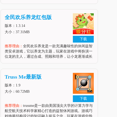
中，玩家需要帮助小樱通过打工、学习等方式赚取金
钱，同时满足她的物质需求，提升她的好感度，从而解
锁更多有趣的剧情故事。游戏采用精美的二次元画面，
全民欢乐养龙红包版
情节紧凑扣人心弦，玩家可
版本：1.3.14
大小：37.31MB
下载
推荐理由：
全民欢乐养龙是一款充满趣味性的休闲益智
类安卓游戏，它以养龙为主题，玩家在游戏中将扮演一
位龙的主人，通过合成、照顾和培养，让小龙逐渐成长
并解锁更多种类的龙。游戏采用了生动可爱的卡通图像
和精致细腻的场景设计，为玩家带来沉浸式的养龙体
验。在养龙的过程中，玩家不仅可以
Truss Me最新版
版本：1.9
大小：60.72MB
下载
推荐理由：
trussme是一款由美国顶尖大学的计算力学与
航空航天技术科学家精心打造的益智休闲游戏。游戏巧
妙地将结构设计的知识融入娱乐之中，玩家在游戏中扮