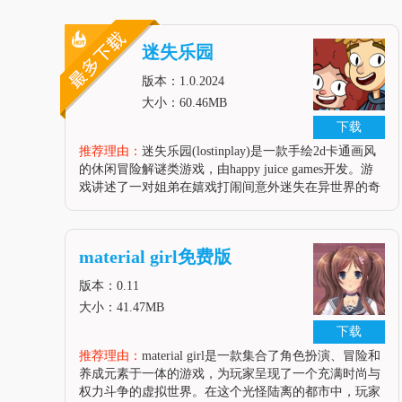
迷失乐园
(LostInPlay)
版本：1.0.2024
大小：60.46MB
下载
推荐理由：
迷失乐园(lostinplay)是一款手绘2d卡通画风
的休闲冒险解谜类游戏，由happy juice games开发。游
戏讲述了一对姐弟在嬉戏打闹间意外迷失在异世界的奇
妙冒险故事。玩家将扮演这对姐弟，通过探索未知的环
境、收集道具、解决谜题，携手合作，共同破解谜题，
最终回到家中。游戏以其独特的画风、丰富的故事情节
material girl免费版
和多样的谜题设计，为玩家带来了一场充满童趣和想象
力的冒险之旅。游戏讲解1. 游戏背景：迷
版本：0.11
大小：41.47MB
下载
推荐理由：
material girl是一款集合了角色扮演、冒险和
养成元素于一体的游戏，为玩家呈现了一个充满时尚与
权力斗争的虚拟世界。在这个光怪陆离的都市中，玩家