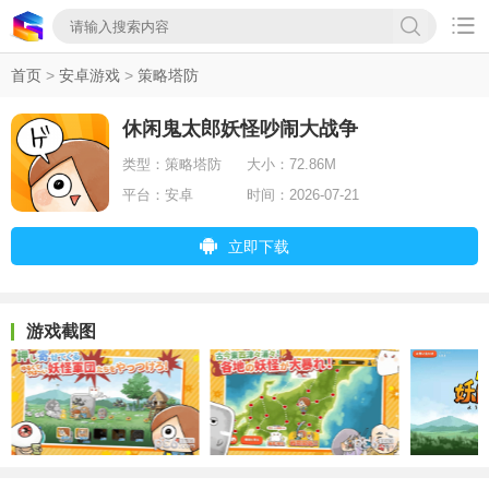

首页
>
安卓游戏
>
策略塔防
休闲鬼太郎妖怪吵闹大战争
类型：
策略塔防
大小：
72.86M
平台：
安卓
时间：
2026-07-21
立即下载
游戏截图