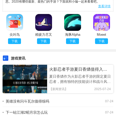
思。2020有哪些最新、最热门的手游？下面就和小编一起来看看吧。
查看详情
尖叫鸟
精疲力尽又
海豚Alpha
Moeet
一天
下载
下载
下载
下载
游戏资讯
火影忍者手游夏日香燐值得入手吗
夏日香燐作为火影忍者手游的限定夏日
忍者，拥有独特的技能设计和战斗风
格，本文将从技能解析、连招技巧及竞
【新闻资讯】
2025-07-24
技场表现全面评估，助你判断是否值得
招募!《火影忍者手游》夏日香燐介绍
英雄没有闪斗瓦尔值得练吗
07-24
基础攻击方面，夏日香燐的普攻为五段
连击。前两段以锁链的上撩与横扫为
下一站江湖2昭月宗怎么玩
主，具备良好的起手能力，第三段下劈
07-24