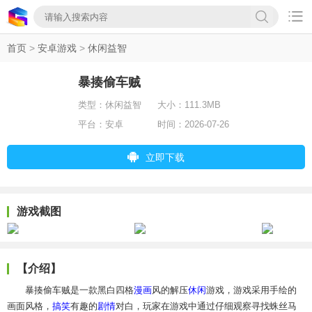

首页
>
安卓游戏
>
休闲益智
暴揍偷车贼
类型：
休闲益智
大小：
111.3MB
平台：
安卓
时间：
2026-07-26
立即下载
游戏截图
【介绍】
暴揍偷车贼是一款黑白四格
漫画
风的解压
休闲
游戏，游戏采用手绘的
画面风格，
搞笑
有趣的
剧情
对白，玩家在游戏中通过仔细观察寻找蛛丝马