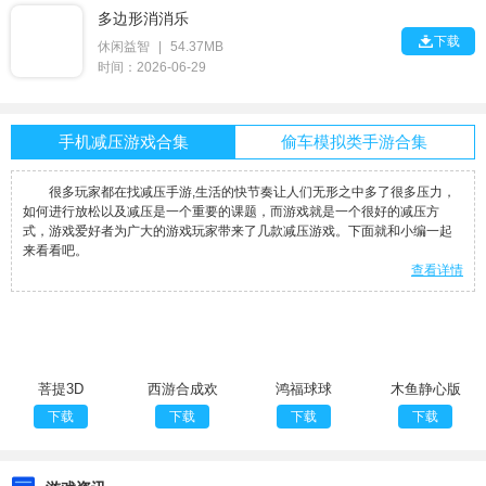
多边形消消乐

下载
休闲益智
|
54.37MB
时间：2026-06-29
手机减压游戏合集
偷车模拟类手游合集
很多玩家都在找减压手游,生活的快节奏让人们无形之中多了很多压力，
如何进行放松以及减压是一个重要的课题，而游戏就是一个很好的减压方
式，游戏爱好者为广大的游戏玩家带来了几款减压游戏。下面就和小编一起
来看看吧。
查看详情
菩提3D
西游合成欢
鸿福球球
木鱼静心版
乐消
下载
下载
下载
下载