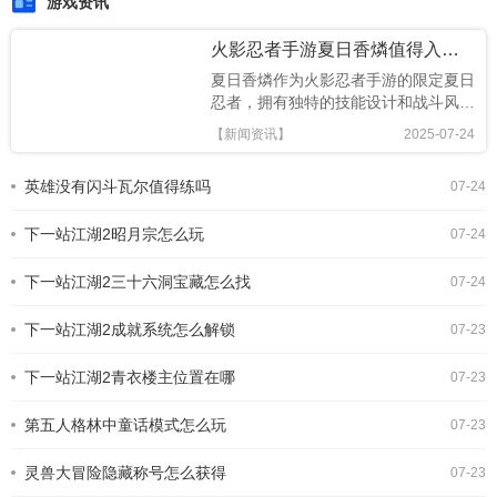
游戏资讯
火影忍者手游夏日香燐值得入手吗
夏日香燐作为火影忍者手游的限定夏日
忍者，拥有独特的技能设计和战斗风
格，本文将从技能解析、连招技巧及竞
【新闻资讯】
2025-07-24
技场表现全面评估，助你判断是否值得
招募!《火影忍者手游》夏日香燐介绍
英雄没有闪斗瓦尔值得练吗
07-24
基础攻击方面，夏日香燐的普攻为五段
连击。前两段以锁链的上撩与横扫为
下一站江湖2昭月宗怎么玩
主，具备良好的起手能力，第三段下劈
07-24
则能进一步造成对方浮空，接下来的两
段持续输出中，锁链从地面穿出进行终
下一站江湖2三十六洞宝藏怎么找
07-24
结打击，具有较强的视觉表现与实际命
中效果。需要注意的是，最后一段
下一站江湖2成就系统怎么解锁
07-23
下一站江湖2青衣楼主位置在哪
07-23
第五人格林中童话模式怎么玩
07-23
灵兽大冒险隐藏称号怎么获得
07-23