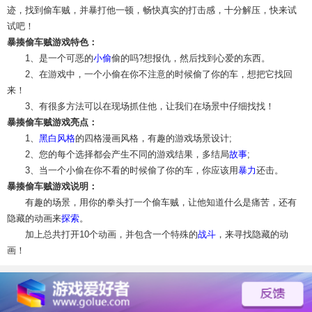
迹，找到偷车贼，并暴打他一顿，畅快真实的打击感，十分解压，快来试
试吧！
暴揍偷车贼游戏特色：
1、是一个可恶的
小偷
偷的吗?想报仇，然后找到心爱的东西。
2、在游戏中，一个小偷在你不注意的时候偷了你的车，想把它找回
来！
3、有很多方法可以在现场抓住他，让我们在场景中仔细找找！
暴揍偷车贼游戏亮点：
1、
黑白风格
的四格漫画风格，有趣的游戏场景设计;
2、您的每个选择都会产生不同的游戏结果，多结局
故事
;
3、当一个小偷在你不看的时候偷了你的车，你应该用
暴力
还击。
暴揍偷车贼游戏说明：
有趣的场景，用你的拳头打一个偷车贼，让他知道什么是痛苦，还有
隐藏的动画来
探索
。
加上总共打开10个动画，并包含一个特殊的
战斗
，来寻找隐藏的动
画！