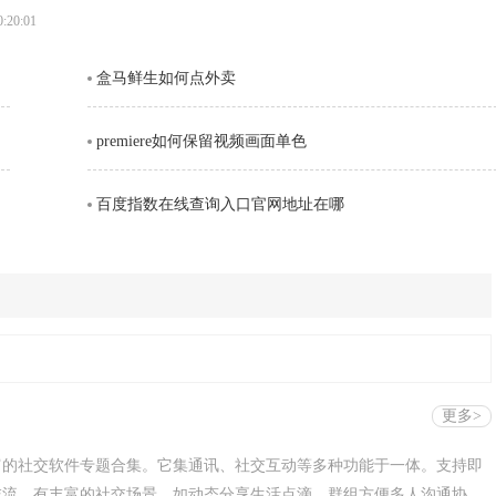
找到正规的官方网站。通过搜索引擎输入你心仪的网络收音机名称，在
0:20:01
盒马鲜生如何点外卖
premiere如何保留视频画面单色
百度指数在线查询入口官网地址在哪
更多>
富的社交软件专题合集。它集通讯、社交互动等多种功能于一体。支持即
交流。有丰富的社交场景，如动态分享生活点滴，群组方便多人沟通协