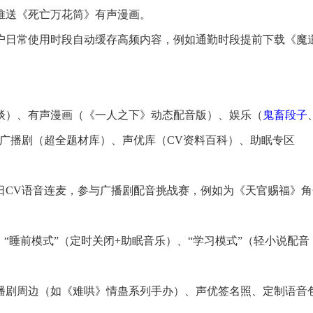
推送《死亡万花筒》有声漫画。
用户日常使用时段自动缓存高频内容，例如通勤时段提前下载《魔
谈）、有声漫画（《一人之下》动态配音版）、娱乐（
鬼畜
段子
/广播剧（超全题材库）、声优库（CV资料百科）、助眠专区
中日CV语音连麦，参与广播剧配音挑战赛，例如为《天官赐福》角
、“睡前模式”（定时关闭+助眠音乐）、“学习模式”（轻小说配音
广播剧周边（如《难哄》情蛊系列手办）、声优签名照、定制语音