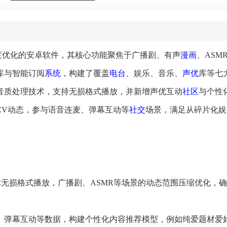
度优化的安卓软件，其核心功能聚焦于广播剧、有声
漫画
、ASM
库与智能订阅
系统
，构建了覆盖
电台
、娱乐、音乐、
声优
库等七
音质处理技术，支持无损格式播放，并新增声优互动
社区
与个性
CV动态，参与语音连麦、弹幕互动等
社交
场景，满足从碎片化娱
AC无损格式播放，广播剧、ASMR等场景的动态范围压缩优化，
型、弹幕互动等数据，构建个性化内容推荐模型，例如纯爱题材爱