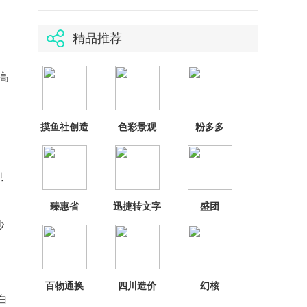
精品推荐
高
，
摸鱼社创造
色彩景观
粉多多
与魔法
剧
臻惠省
迅捷转文字
盛团
秒
百物通换
四川造价
幻核
白