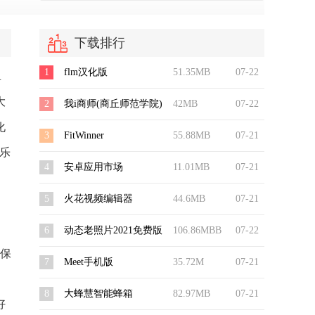
下载排行
1
flm汉化版
51.35MB
07-22
R
大
2
我i商师(商丘师范学院)
42MB
07-22
化
3
FitWinner
55.88MB
07-21
乐
4
安卓应用市场
11.01MB
07-21
5
火花视频编辑器
44.6MB
07-21
6
动态老照片2021免费版
106.86MBB
07-22
确保
7
Meet手机版
35.72M
07-21
8
大蜂慧智能蜂箱
82.97MB
07-21
好