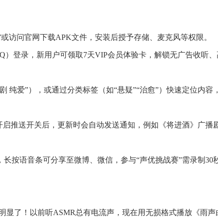
定制版”或访问官网下载APK文件，安装后授予存储、麦克风等权限。
QQ）登录，新用户可领取7天VIP会员体验卡，解锁无广告收听、
剧 纯爱”），或通过分类标签（如“悬疑”“治愈”）快速定位内容
钮，开启推送开关后，更新时会自动发送通知，例如《将进酒》广播
，长按语音条可分享至微博、微信，参与“声优挑战赛”需录制30
太明显了！以前听ASMR总有电流声，现在用无损格式播放《雨声