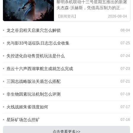
黎明杀机联动十三号星期五推出的新屠
夫杰森·沃赫斯，凭借高压制力的正面
冲脸机制，成为了不少喜欢爽快对抗玩
【新闻资讯】
2026-08-04
家的首选，不少刚上手的玩家还摸不清
玩法逻辑，下面带来全面玩法攻略。核
龙之谷启程天启巢穴怎么解锁
08-04
心机制与技能解析杰森基础移速
4.6m/s略低于常规走地屠夫，但特殊
光与影33号远征队日志怎么全收集
能力“水晶湖冲锋”是他的
07-25
失控进化自动售货机玩法是什么
07-24
燕云十六声西湖掌舵主成就怎么完成
07-23
三国志战略版法关盾怎么搭配
07-21
非生物因素玩法机制怎么评测
07-19
火线战姬朱雀强度如何
07-17
星际矿场怎么挖矿
07-16
点击查看更多>>