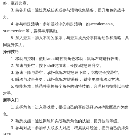
略，赢得比赛。
3. 装备升级：通过完成任务或参与活动收集装备，提升角色的战斗
力。
4. 参与特殊活动：参加游戏中的特殊活动，如wrestlemania、
summerslam等，赢得丰厚奖励。
5. 加入派系：加入不同的派系，与派系成员分享摔角动作和策略，共
同提升实力。
操作技巧
1. 移动与控制：使用wsad键控制角色移动，鼠标左键进行攻击。
2. 加速与升空：按下shift键加速，长按e键急速升空。
3. 急速下降与滞空：q键+鼠标左键急速下降，空格键长按滞空。
4. 瞬移与攻击变更：z键+鼠标左键瞬移，r键变更攻击移动方法。
5. 技能释放：熟悉并掌握每个角色的独特技能，合理释放技能以击败
对手。
新手入门
1. 选择角色：进入游戏后，根据自己的喜好选择wwe摔跤巨星作为角
色。
2. 熟悉技能：通过训练和实战熟悉角色的技能，提升技能等级。
3. 参与对战：参加单人或多人对战，积累战斗经验，提升自己的摔角
技巧。