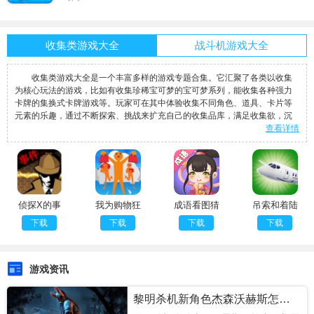
收集类游戏大全
战斗机游戏大全
收集类游戏大全是一个丰富多样的游戏专题合集。它汇聚了各类以收集
为核心玩法的游戏，比如有收集珍稀宝可梦的宝可梦系列，能收集各种强力
卡牌的集换式卡牌游戏等。玩家可在其中体验收集不同角色、道具、卡片等
元素的乐趣，通过不断探索、挑战来扩充自己的收集品库，满足收集欲，沉
查看详情
侦探X的事
我为购物狂
成语看图猜
吊索和着陆
件
下载
下载
下载
下载
游戏资讯
黎明杀机新角色杰森沃赫斯怎么玩