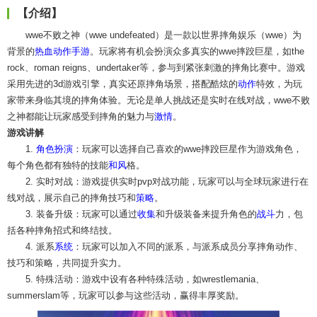
【介绍】
wwe不败之神（wwe undefeated）是一款以世界摔角娱乐（wwe）为
背景的
热血
动作手游
。玩家将有机会扮演众多真实的wwe摔跤巨星，如the
rock、roman reigns、undertaker等，参与到紧张刺激的摔角比赛中。游戏
采用先进的3d游戏引擎，真实还原摔角场景，搭配酷炫的
动作
特效，为玩
家带来身临其境的摔角体验。无论是单人挑战还是实时在线对战，wwe不败
之神都能让玩家感受到摔角的魅力与
激情
。
游戏讲解
1.
角色扮演
：玩家可以选择自己喜欢的wwe摔跤巨星作为游戏角色，
每个角色都有独特的技能
和风
格。
2. 实时对战：游戏提供实时pvp对战功能，玩家可以与全球玩家进行在
线对战，展示自己的摔角技巧和
策略
。
3. 装备升级：玩家可以通过
收集
和升级装备来提升角色的
战斗
力，包
括各种摔角招式和终结技。
4. 派系
系统
：玩家可以加入不同的派系，与派系成员分享摔角动作、
技巧和策略，共同提升实力。
5. 特殊活动：游戏中设有各种特殊活动，如wrestlemania、
summerslam等，玩家可以参与这些活动，赢得丰厚奖励。