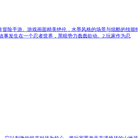
作冒险手游。游戏画面精美绝伦，水墨风格的场景与炫酷的技能
故事发生在一个忍者世界，黑暗势力蠢蠢欲动。2.玩家作为忍