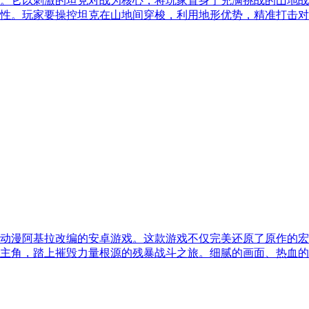
。它以刺激的坦克对战为核心，将玩家置身于充满挑战的山地战
性。玩家要操控坦克在山地间穿梭，利用地形优势，精准打击对
克动漫阿基拉改编的安卓游戏。这款游戏不仅完美还原了原作的宏
主角，踏上摧毁力量根源的残暴战斗之旅。细腻的画面、热血的