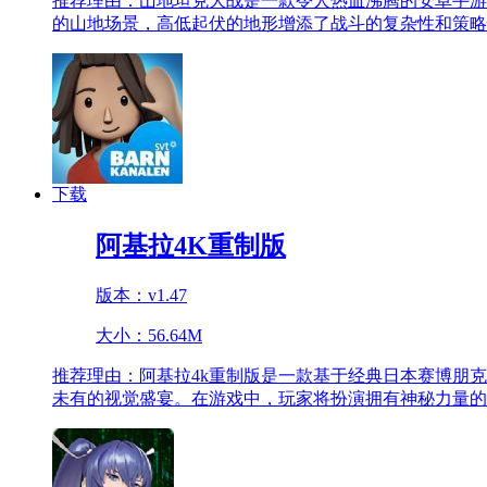
推荐理由：
山地坦克大战是一款令人热血沸腾的安卓手游
的山地场景，高低起伏的地形增添了战斗的复杂性和策略
下载
阿基拉4K重制版
版本：v1.47
大小：56.64M
推荐理由：
阿基拉4k重制版是一款基于经典日本赛博朋
未有的视觉盛宴。在游戏中，玩家将扮演拥有神秘力量的