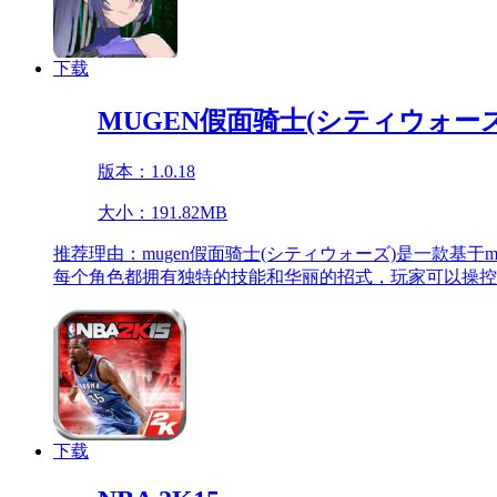
下载
MUGEN假面骑士(シティウォーズ
版本：1.0.18
大小：191.82MB
推荐理由：
mugen假面骑士(シティウォーズ)是一款
每个角色都拥有独特的技能和华丽的招式，玩家可以操控
下载