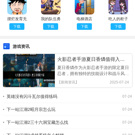
摆烂发育无
我的队伍勇
电梯酒店
吃人的柜子
广告版
往直前
2中文版
下载
下载
下载
下载
游戏资讯
火影忍者手游夏日香燐值得入手吗
夏日香燐作为火影忍者手游的限定夏日
忍者，拥有独特的技能设计和战斗风
格，本文将从技能解析、连招技巧及竞
【新闻资讯】
2025-07-24
技场表现全面评估，助你判断是否值得
招募!《火影忍者手游》夏日香燐介绍
英雄没有闪斗瓦尔值得练吗
07-24
基础攻击方面，夏日香燐的普攻为五段
连击。前两段以锁链的上撩与横扫为
下一站江湖2昭月宗怎么玩
主，具备良好的起手能力，第三段下劈
07-24
则能进一步造成对方浮空，接下来的两
段持续输出中，锁链从地面穿出进行终
下一站江湖2三十六洞宝藏怎么找
07-24
结打击，具有较强的视觉表现与实际命
中效果。需要注意的是，最后一段