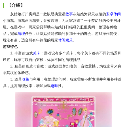
【介绍】
灰姑娘打扫房间是一款以经典童话
故事
灰姑娘为背景改编的
安卓休闲
小游戏。游戏画面精美，音效震撼，为玩家营造了一个梦幻般的公主房环
境。在游戏中，玩家需要帮助灰姑娘打扫继母的脏乱房间，整理各种物
品，完成
清理
任务，让灰姑娘能够顺利参加王子的舞会。游戏操作简便，
玩法有趣，适合所有年龄段的玩家
休闲娱乐
。
游戏特色
1. 丰富的游戏
关卡
：游戏设有多个关卡，每个关卡都有不同的场景和
设置，玩家可以自由穿梭，体验不同的清理挑战。
2. 精美的画质与音效：游戏画面梦幻唯美，音效震撼，为玩家带来身
临其境的体验感。
3. 道具
收集
与利用：在整理房间时，玩家需要不断发现并利用各种道
具，提高清理效率，增加游戏
趣味
性。