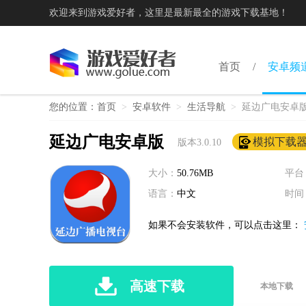
欢迎来到游戏爱好者，这里是最新最全的游戏下载基地！
首页
安卓频
您的位置：
首页
>
安卓软件
>
生活导航
>
延边广电安卓
延边广电安卓版
模拟下载
版本3.0.10
大小：
50.76MB
平台
语言：
中文
时间
如果不会安装软件，可以点击这里：
高速下载
本地下载