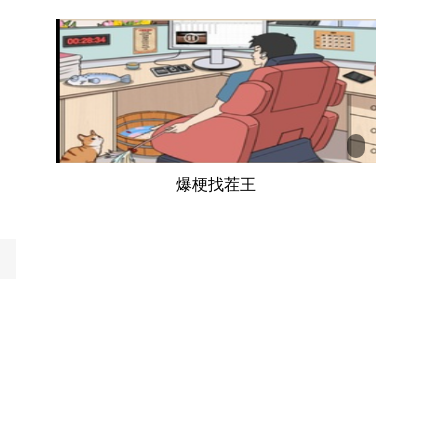
爆梗找茬王