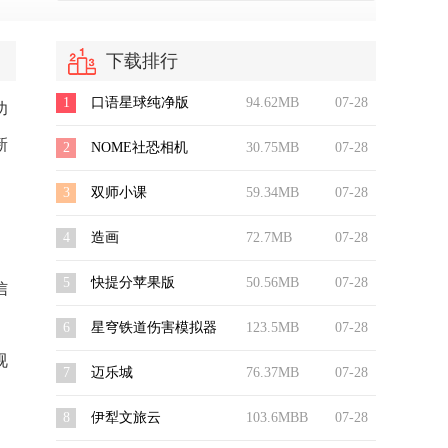
下载排行
1
口语星球纯净版
94.62MB
07-28
功
新
2
NOME社恐相机
30.75MB
07-28
3
双师小课
59.34MB
07-28
4
造画
72.7MB
07-28
5
快提分苹果版
50.56MB
07-28
信
6
星穹铁道伤害模拟器
123.5MB
07-28
视
7
迈乐城
76.37MB
07-28
8
伊犁文旅云
103.6MBB
07-28