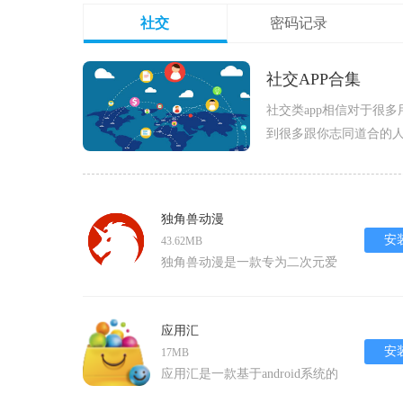
社交
密码记录
社交APP合集
社交类app相信对于很
到很多跟你志同道合的
APP合集，快来下载吧。
独角兽动漫
安
43.62MB
独角兽动漫是一款专为二次元爱
好者打造的安卓应用软件。它不
仅提供了海量的国内外优质动漫
资源，让用户能够随时随地观看
应用汇
自己喜爱的动漫作品，还融合了
安
17MB
创作与社交功能，让用户能够轻
应用汇是一款基于android系统的
松创建属于自己的卡通形象，并
本土化应用商店，致力于为中国