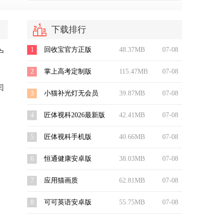
下载排行
1
回收宝官方正版
48.37MB
07-08
户
2
掌上高考定制版
115.47MB
07-08
闰
3
小猫补光灯无会员
39.87MB
07-08
4
匠体视科2026最新版
42.41MB
07-08
5
匠体视科手机版
40.66MB
07-08
6
恒通健康安卓版
38.03MB
07-08
7
应用猫画质
62.81MB
07-08
8
可可英语安卓版
55.75MB
07-08