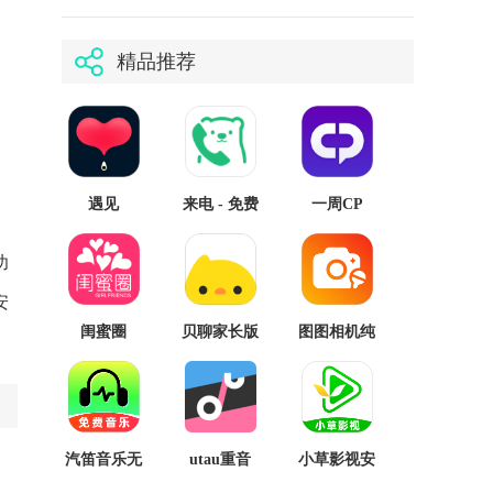
精品推荐
遇见
来电 - 免费
一周CP
电话，高清
显号
功
安
闺蜜圈
贝聊家长版
图图相机纯
净版
汽笛音乐无
utau重音
小草影视安
会员
teto声库定
卓正版