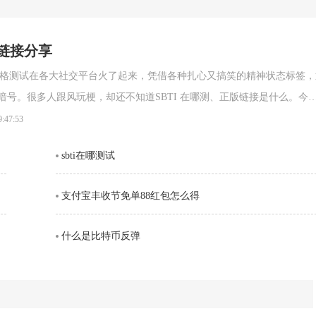
网链接分享
的人格测试在各大社交平台火了起来，凭借各种扎心又搞笑的精神状态标签，
跟风玩梗，却还不知道SBTI 在哪测、正版链接是什么。今天
 在线测试官方网址，以及完整的测试攻略，轻松一键测出你的专属人格。SBT
9:47:53
链接(2026 最新正版)SBTI 全称Silly Big Personality
sbti在哪测试
支付宝丰收节免单88红包怎么得
什么是比特币反弹