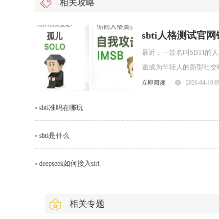
相关攻略
sbti人格测试官
最近，一款名叫SBTI
速成为年轻人的新型社交暗号。很多人
就为大家整理出 SBTI
立即阅读
2026-04-10 0
人格测试界面一、SBTI 官方测试
sbti准吗在哪玩
sbti是什么
deepseek如何接入siri
相关专题