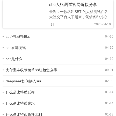
sbti人格测试官网链接分享
最近，一款名叫SBTI的人格测试在各
大社交平台火了起来，凭借各种扎心又
搞笑的精神状态标签，迅速成为年轻人
【】
2026-04-10
的新型社交暗号。很多人跟风玩梗，却
还不知道SBTI 在哪测、正版链接是什
sbti准吗在哪玩
04-10
么。今天就为大家整理出 SBTI 在线测
试官方网址，以及完整的测试攻略，轻
sbti在哪测试
松一键测出你的专属人格。SBTI人格
04-10
测试界面一、SBTI 官方测试链接
(2026 最新正版)SBTI 全称Silly Big
sbti是什么
04-10
Personality
支付宝丰收节免单88红包怎么得
09-01
deepseek如何接入siri
02-08
什么是比特币反弹
01-14
什么是比特币跳水
01-14
什么是比特币高频套利
01-13