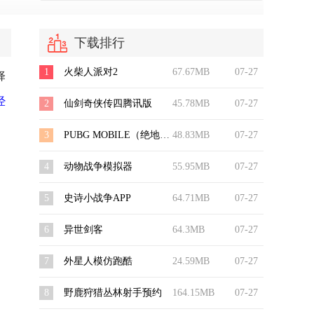
下载排行
1
火柴人派对2
67.67MB
07-27
择
经
2
仙剑奇侠传四腾讯版
45.78MB
07-27
3
PUBG MOBILE（绝地求生：刺激战场 国际服）
48.83MB
07-27
4
动物战争模拟器
55.95MB
07-27
5
史诗小战争APP
64.71MB
07-27
6
异世剑客
64.3MB
07-27
7
外星人模仿跑酷
24.59MB
07-27
8
野鹿狩猎丛林射手预约
164.15MB
07-27