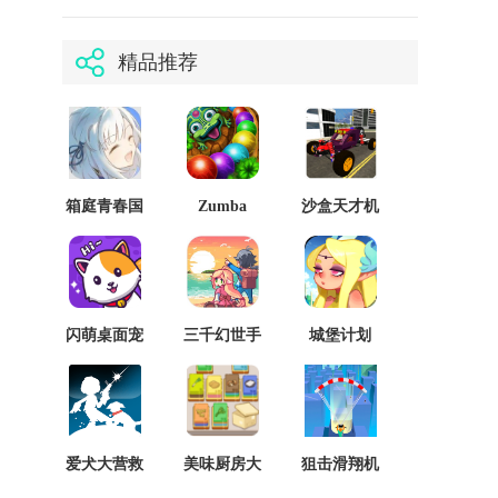
精品推荐
箱庭青春国
Zumba
沙盒天才机
际版
Classic（祖
械师模拟器
玛传说）
闪萌桌面宠
三千幻世手
城堡计划
物手机版
游
爱犬大营救
美味厨房大
狙击滑翔机
挑战