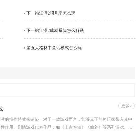
空，接下来的两段持续输出中，锁链从地面穿出进行终结打击，具有较强
下一站江湖2昭月宗怎么玩
。需要注意的是，最后一段
下一站江湖2成就系统怎么解锁
第五人格林中童话模式怎么玩
更多>
载
刺激的操作特效来铺垫，对于一款游戏而言，能够真正的将玩家带入其中
定性作用。剧情游戏代表作品：如《上古卷轴》《仙剑》等系列游戏。下
剧情类的手机游戏，需要的玩家赶快来下载试试吧！