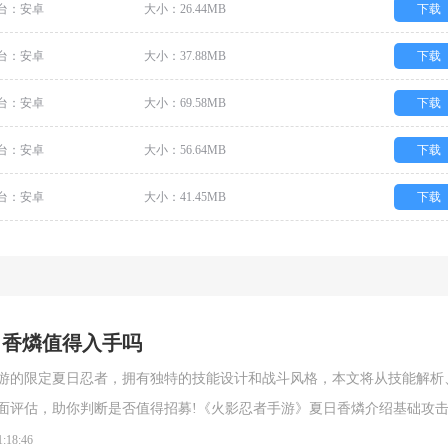
台：安卓
大小：26.44MB
下载
台：安卓
大小：37.88MB
下载
台：安卓
大小：69.58MB
下载
台：安卓
大小：56.64MB
下载
台：安卓
大小：41.45MB
下载
日香燐值得入手吗
游的限定夏日忍者，拥有独特的技能设计和战斗风格，本文将从技能解析
面评估，助你判断是否值得招募!《火影忍者手游》夏日香燐介绍基础攻
段连击。前两段以锁链的上撩与横扫为主，具备良好的起手能力，第三段
1:18:46