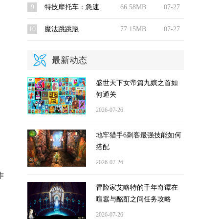
9
特技摩托车：急速
66.58MB
07-27
10
魔法跳跳瓶
77.15MB
07-27
最新动态
盛世天下女帝篇九嫔之首如
何通关
2026-07-26
地牢猎手6刺客最强技能如何
搭配
2026-07-26
作
冒险家艾略特的千年奇谭在
喧嚣与酩酊之间任务攻略
2026-07-26