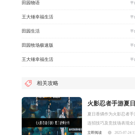
田园物语
平
王大锤幸福生活
平
田园生活
平
田园牧场极速版
平
王大锤幸福生活
平
相关攻略
火影忍者手游夏
夏日香燐作为火影忍者手
连招技巧及竞技场表现全
面，夏日香燐的普攻为五
立即阅读
2025-07-24 1