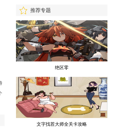
推荐专题
绝区零
特
个
文字找茬大师全关卡攻略