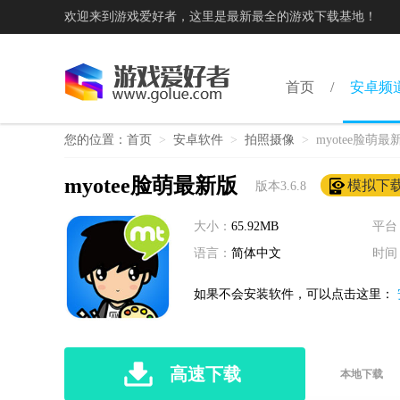
欢迎来到游戏爱好者，这里是最新最全的游戏下载基地！
首页
安卓频
您的位置：
首页
>
安卓软件
>
拍照摄像
>
myotee脸萌最
myotee脸萌最新版
模拟下
版本3.6.8
大小：
65.92MB
平台
语言：
简体中文
时间
如果不会安装软件，可以点击这里：
高速下载
本地下载