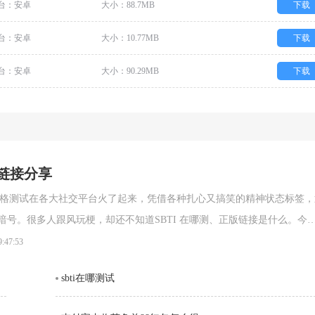
台：安卓
大小：88.7MB
下载
台：安卓
大小：10.77MB
下载
台：安卓
大小：90.29MB
下载
网链接分享
的人格测试在各大社交平台火了起来，凭借各种扎心又搞笑的精神状态标签，
跟风玩梗，却还不知道SBTI 在哪测、正版链接是什么。今天
 在线测试官方网址，以及完整的测试攻略，轻松一键测出你的专属人格。SBT
9:47:53
链接(2026 最新正版)SBTI 全称Silly Big Personality
sbti在哪测试