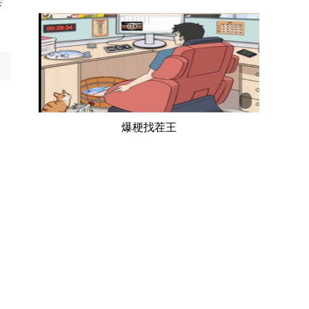
尝
爆梗找茬王