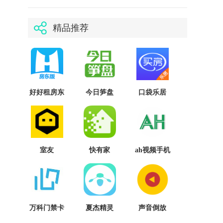
精品推荐
好好租房东
今日笋盘
口袋乐居
版
室友
快有家
ah视频手机
版
万科门禁卡
夏杰精灵
声音倒放
(门禁卡)