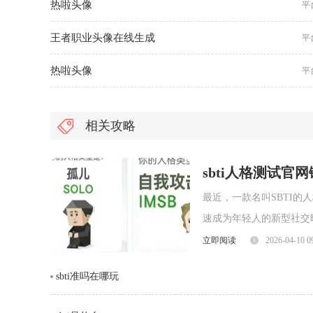
热啦头像
平
王者职业头像在线生成
平
热啦头像
平
相关攻略
sbti人格测试官
最近，一款名叫SBTI
速成为年轻人的新型社交暗号。很多人
就为大家整理出 SBTI
立即阅读
2026-04-10 0
人格测试界面一、SBTI 官方测试
sbti准吗在哪玩