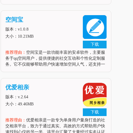
与音乐游戏玩法跨界结合，为玩家带来了一场视听盛
宴。在阳春白雪中，玩家将扮演一位怀揣音乐梦想的少
年，在梦境中穿梭至古代，与各种神
空间宝
版本：v1.0.8
大小：10.21MB
下载
推荐理由：
空间宝是一款功能丰富的安卓软件，主要服
务于qq空间用户，提供便捷的社交互动和个性化定制服
务。它不仅能够帮助用户快速增加空间人气，还支持一
键点赞、评论和留言，极大地提升了用户的社交体验。
此外，空间宝还具备定时发布说说、自定义手机标识等
功能，使用户的qq空间更加个
优爱相亲
版本：v.2.64
大小：49.46MB
下载
推荐理由：
优爱相亲是一款专为单身用户量身打造的社
交相亲平台，致力于通过真实、高效的方式帮助用户快
速找到心仪的另一半。该平台汇聚了大量经过实名认证