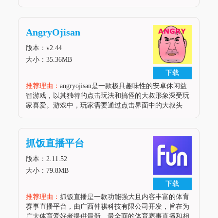
需登录自己的qq账号，即可快速查看过往使用过的头
像，重温过去的记忆。软件亮点1.免费查询：无需任何
费用，即可享受头像查询
AngryOjisan
版本：v2.44
大小：35.36MB
下载
推荐理由：
angryojisan是一款极具趣味性的安卓休闲益
智游戏，以其独特的点击玩法和搞怪的大叔形象深受玩
家喜爱。游戏中，玩家需要通过点击界面中的大叔头
像，不断反转卡牌，寻找并避开那个愤怒的大叔。每个
大叔头像背后都隐藏着不同的表情，有的搞怪，有的冷
幽默，让玩家在紧张的
抓饭直播平台
版本：2.11.52
大小：79.8MB
下载
推荐理由：
抓饭直播是一款功能强大且内容丰富的体育
赛事直播平台，由广西仲祺科技有限公司开发，旨在为
广大体育爱好者提供最新、最全面的体育赛事直播和相