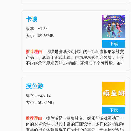
到满足您需求的logo设计方案。通过简单直观的操作界
面，用户可以轻松定制个性化的logo和头像，为您的品
牌或个人形象
卡噗
版本：v1.35
大小：89.56MB
下载
推荐理由：
卡噗是腾讯公司推出的一款3d虚拟形象社交
产品，于2019年正式上线。作为厘米秀的升级版，卡噗
不仅继承了厘米秀的diy功能，还增加了个性捏脸、diy
小窝等全新玩法。用户可以通过qq或微信登录卡噗，创
造并定制自己的3d虚拟形象，并将其设置为qq头像。同
时，卡噗还支
摸鱼游
版本：v2.8.12
大小：56.73MB
下载
推荐理由：
摸鱼游是一款集社交、娱乐与游戏互动于一
体的安卓软件，以其丰富的页面设计、多样化的功能和
有趣的用户体验赢得了广大用户的喜爱。无论是想要结