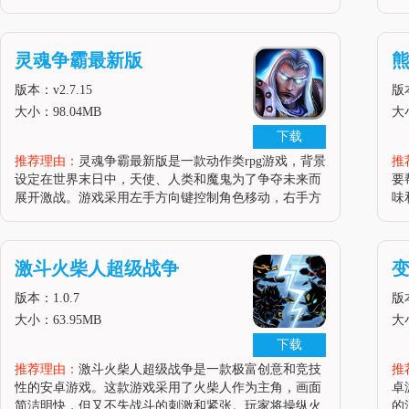
玩家可以选择不同的种族，如精灵族和矮人族，体验不
精
同的游戏风格。玩家需要组队进入地下城与怪物战斗，
更
通过获取装备来提升自己
独
灵魂争霸最新版
熊
版本：v2.7.15
版
大小：98.04MB
大小
下载
推荐理由：
灵魂争霸最新版是一款动作类rpg游戏，背景
推
设定在世界末日中，天使、人类和魔鬼为了争夺未来而
要
展开激战。游戏采用左手方向键控制角色移动，右手方
味
向键控制攻击的操作模式，五种不同的战斗模式包括竞
务
技场、计时关、黑暗之门、水晶防御和boss战，场景丰
特
富多变，包括意大利威尼
扮
激斗火柴人超级战争
变
版本：1.0.7
版本
大小：63.95MB
大小
下载
推荐理由：
激斗火柴人超级战争是一款极富创意和竞技
推
性的安卓游戏。这款游戏采用了火柴人作为主角，画面
卓
简洁明快，但又不失战斗的刺激和紧张。玩家将操纵火
的