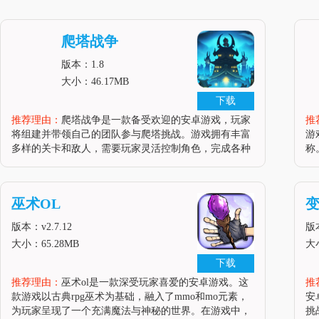
爬塔战争
版本：1.8
大小：46.17MB
下载
推荐理由：
爬塔战争是一款备受欢迎的安卓游戏，玩家
推
将组建并带领自己的团队参与爬塔挑战。游戏拥有丰富
游
多样的关卡和敌人，需要玩家灵活控制角色，完成各种
称
任务，获得丰厚奖励。同时，游戏自由度极高，玩家可
烈
以随时随地加入冒险，体验精彩刺激的战斗。游戏亮点
极
1.游戏画面精美，卡通风格深受
家
巫术OL
版本：v2.7.12
版
大小：65.28MB
大小
下载
推荐理由：
巫术ol是一款深受玩家喜爱的安卓游戏。这
推
款游戏以古典rpg巫术为基础，融入了mmo和mo元素，
安
为玩家呈现了一个充满魔法与神秘的世界。在游戏中，
挑