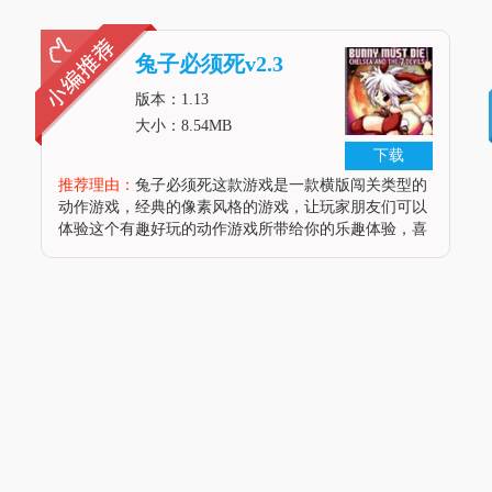
兔子必须死v2.3
版本：1.13
大小：8.54MB
下载
推荐理由：
兔子必须死这款游戏是一款横版闯关类型的
动作游戏，经典的像素风格的游戏，让玩家朋友们可以
体验这个有趣好玩的动作游戏所带给你的乐趣体验，喜
欢的朋友们可千万不要错过哦。兔子必须死游戏简介
《免子必须死》是这款横板2D动作冒险类游戏，游戏玩
法非常好参照了超级玛丽系列产品