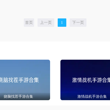
首页
上一页
1
下一页
烧脑找茬手游合集
激情战机手游合集