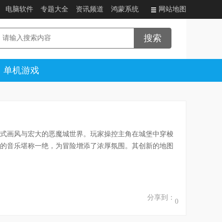
电脑软件
专题大全
资讯频道
鸿蒙系统
网站地图
单机游戏
式画风与宏大的恶魔城世界。玩家操控主角在城堡中穿梭
的音乐堪称一绝，为冒险增添了浓厚氛围。其创新的地图
分享到：
0