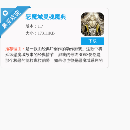
恶魔城灵魂魔典
版本：1.7
大小：173.11KB
下载
推荐理由：
是一款由经典IP创作的动作游戏。这款中将
延续恶魔城故事的经典情节，游戏的最终BOSS仍然是
那个极恶的德拉库拉伯爵，如果你也曾是恶魔城系列的
粉丝的话，那就加入我们，向妖魔们挥起手里的鞭子吧!
官方介绍《》是《恶魔城》系列的最新作手游，本作是
一款支持最大4人共斗的动