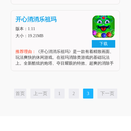
溅起来。怎么玩：1，点击屏幕任意位置来发射一个糖
果2，3个或以上的糖果在一起会被爆破3，尽量连击，
这样可以获得更高的分数4，阻
开心消消乐祖玛
版本：1.11
大小：19.21MB
下载
推荐理由：
《开心消消乐祖玛》是一款有着精致画面、
玩法爽快的休闲游戏。在祖玛消除类游戏的基础玩法
上。全新酷炫的炮塔、夺目耀眼的特效、超爽的消除手
感、引爆全新祖玛时代的热潮！更有每日BOSS副本等
你挑战，成就任务让你勇攀高峰！风翼之眼、黄金罗
盘、法老王的馈赠，这些绝密的宝藏
首页
上一页
1
2
3
下一页