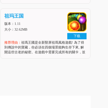
石传说，这个游戏，你会喜欢玩。 你的目标是消除所有
的大理石在移出之前，使更多的组合和链得到最高的分
数。 它有很多新的项目，
祖玛王国
版本：1.11
大小：32.62MB
下载
推荐理由：
祖瑪王國是全新豎屏祖瑪風格遊戲! 為了得
到傳說中的寶藏，你必須在四個場景能夠生存下來, 解
開這些古老的秘密。在遊戲中需要完成所有的關卡，並
嘗試在每個關卡獲得三星！現在，在這個祖瑪消除解謎
遊戲中練習你的反應速度吧!如何玩:1. 射擊來匹配三個
或三個以上的同色球2