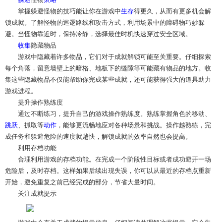
掌握躲避怪物的技巧能让你在游戏中
生存
得更久，从而有更多机会解
锁成就。了解怪物的巡逻路线和攻击方式，利用场景中的障碍物巧妙躲
避。当怪物靠近时，保持冷静，选择最佳时机快速穿过安全区域。
收集
隐藏物品
游戏中隐藏着许多物品，它们对于成就解锁可能至关重要。仔细探索
每个角落，留意墙壁上的暗格、地板下的缝隙等可能藏有物品的地方。收
集这些隐藏物品不仅能帮助你完成某些成就，还可能获得强大的道具助力
游戏进程。
提升操作熟练度
通过不断练习，提升自己的游戏操作熟练度。熟练掌握角色的移动、
跳跃
、抓取等
动作
，能够更流畅地应对各种场景和挑战。操作越熟练，完
成任务和躲避危险的速度就越快，解锁成就的效率自然也会提高。
利用存档功能
合理利用游戏的存档功能。在完成一个阶段性目标或者成功避开一场
危险后，及时存档。这样如果后续出现失误，你可以从最近的存档点重新
开始，避免重复之前已经完成的部分，节省大量时间。
关注成就提示