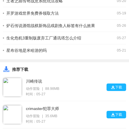
王者之路传奇战意系统玩法攻略
05-20
开罗游戏世界免费券领取方法
05-19
炉石传说酒馆战棋新饰品戏剧鱼人标签有什么效果
05-26
生化危机3重制版废弃工厂通讯塔怎么介绍
05-27
星布谷地是米哈游的吗
05-21
推荐下载
川崎传说

下载
动作冒险
|
88.98MB
时间：05-27
crimaster犯罪大师

下载
动作冒险
|
35.6MB
时间：05-27