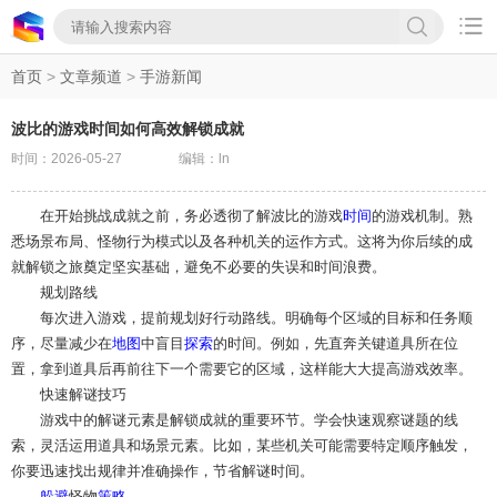

首页
>
文章频道
>
手游新闻
波比的游戏时间如何高效解锁成就
时间：2026-05-27
编辑：ln
在开始挑战成就之前，务必透彻了解波比的游戏
时间
的游戏机制。熟
悉场景布局、怪物行为模式以及各种机关的运作方式。这将为你后续的成
就解锁之旅奠定坚实基础，避免不必要的失误和时间浪费。
规划路线
每次进入游戏，提前规划好行动路线。明确每个区域的目标和任务顺
序，尽量减少在
地图
中盲目
探索
的时间。例如，先直奔关键道具所在位
置，拿到道具后再前往下一个需要它的区域，这样能大大提高游戏效率。
快速解谜技巧
游戏中的解谜元素是解锁成就的重要环节。学会快速观察谜题的线
索，灵活运用道具和场景元素。比如，某些机关可能需要特定顺序触发，
你要迅速找出规律并准确操作，节省解谜时间。
躲避
怪物
策略