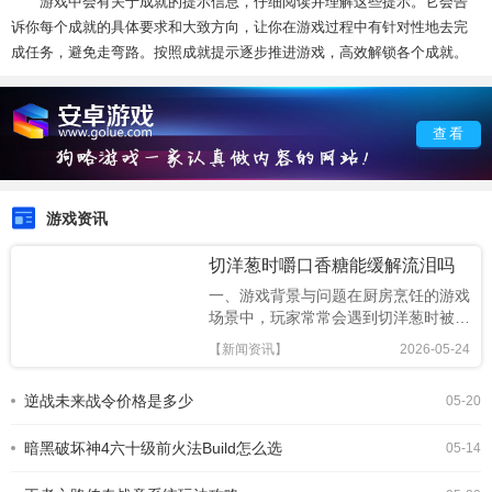
游戏中会有关于成就的提示信息，仔细阅读并理解这些提示。它会告
诉你每个成就的具体要求和大致方向，让你在游戏过程中有针对性地去完
成任务，避免走弯路。按照成就提示逐步推进游戏，高效解锁各个成就。
查看
游戏资讯
切洋葱时嚼口香糖能缓解流泪吗
一、游戏背景与问题在厨房烹饪的游戏
场景中，玩家常常会遇到切洋葱时被辣
得泪流满面的情况。于是，“切洋葱时
【新闻资讯】
2026-05-24
嚼口香糖可以缓解流泪吗”成为了玩家
们探索的有趣问题。二、理论分析从生
逆战未来战令价格是多少
05-20
理角度来看，切洋葱时流泪是因为洋葱
释放出的蒜氨酸酶与细胞液中的硫化物
暗黑破坏神4六十级前火法Build怎么选
反应，生成了一种挥发性
05-14