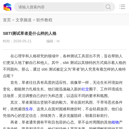

首页
>
文章频道
>
软件教程
SBTI测试草者是什么样的人格
时间：2026-05-21
编辑：ln
在心理学和人格研究的领域中，各种测试工具层出不穷，旨在帮助人
们更深入地了解自己和他人。其中，sbti 测试以其独特的方式揭示着人格的
不同面向。那么，通过 sbti 测试被定义为“草者”的人究竟有着怎样的人格特
点呢？
首先，草者往往具有高度的适应性。就像草一样，无论生长环境如何
变化，都能努力扎根生长。他们能迅速融入新的
社交
圈子、工作环境或生
活场景，灵活调整自己的行为和态度，以适应不同的要求和氛围。
其次，草者展现出坚韧不拔的毅力。草在面对风雨、干旱等恶劣条件
时，依然顽强
生存
。这类人在面对困难和挫折时，不会轻易放弃。他们会
凭借内心的坚定信念，持续努力，逐步克服阻碍，朝着目标前行。
再者，草者通常拥有平和且包容的心态。草不会对周围的其他
植物
产
生攻击性，而是和谐共生。他们对待他人宽容友善，能够理解和接纳不同