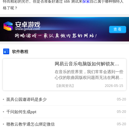
特而精彩的光芒。你是否准备好通过 sbti 测试来
探索
自己属于哪种独特人
格了呢？
查看
软件教程
网易云音乐电脑版如何解锁灰色版权歌曲
在音乐的世界里，我们常常会遇到一些
心仪的歌曲因版权问题而无法在网易云
音乐电脑版上播放，这着实让人有些遗
【新闻资讯】
2026-05-15
憾。不过，今天就为大家带来一个亲测
可用的灰色版权歌曲解锁教程，让你能
面具公园邀请码是多少
05-20
够畅听那些原本受限的美妙旋律。首
先，我们需要准备一个工具，那就
千问如何生成ppt
是“potplayer”播放
05-20
赣教云教学通怎么绑定微信
05-20