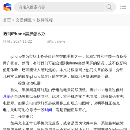

首页
>
文章频道
>
软件教程
遇到iPhone黑屏怎么办
时间：2024-11-22
编辑：news
iphone作为市场上备受欢迎的智能手机之一，其稳定性和性能一直备受
用户赞誉。然而，有时我们可能会遇到iphone突然黑屏的情况，这不仅影响
使用体验，还可能让人感到焦虑。本文将根据网上热门文章的数据，介绍
几种常见的修复iphone黑屏问题的方法，帮助用户快速解决问题。
一、检查电池电量
首先，黑屏问题可能是由于电池电量耗尽所致。当iphone电量过低时，
系统
会自动关机以保护电池。此时，将手机连接至充电器，观察是否有充
电提示。如果充电指示灯亮起或屏幕上出现充电图标，说明手机正在充
电，此时可耐心等待一段
时间
，看是否能正常开机。
二、强制重启
如果充电正常但手机仍无反应，或者是因为软件冲突、系统临时故障
等原因导致的黑屏，强制重启是一个有效的解决方法。不同型号的iphone强