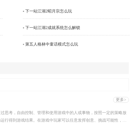
空，接下来的两段持续输出中，锁链从地面穿出进行终结打击，具有较强
下一站江湖2昭月宗怎么玩
。需要注意的是，最后一段
下一站江湖2成就系统怎么解锁
第五人格林中童话模式怎么玩
更多>
通过思考，自由控制、管理和使用游戏中的人或事物，按照一定的策略放
动运行得到游戏结果。在游戏中玩家可以任意发挥创意、挑战可能性，体
面是一些比较烧脑的放置策略游戏，欢迎下载！