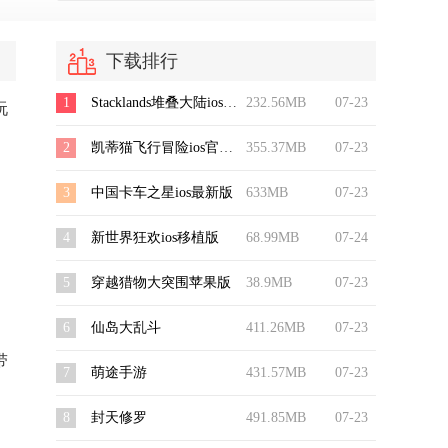
下载排行
1
Stacklands堆叠大陆ios中文版
232.56MB
07-23
玩
2
凯蒂猫飞行冒险ios官方版
355.37MB
07-23
3
中国卡车之星ios最新版
633MB
07-23
4
新世界狂欢ios移植版
68.99MB
07-24
5
穿越猎物大突围苹果版
38.9MB
07-23
6
仙岛大乱斗
411.26MB
07-23
带
7
萌途手游
431.57MB
07-23
8
封天修罗
491.85MB
07-23