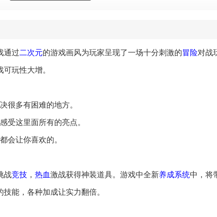
戏通过
二次元
的游戏画风为玩家呈现了一场十分刺激的
冒险
对战
戏可玩性大增。
解决很多有困难的地方。
会感受这里面所有的亮点。
点都会让你喜欢的。
挑战
竞技
，
热血
激战获得神装道具。游戏中全新
养成
系统
中，将
的技能，各种加成让实力翻倍。