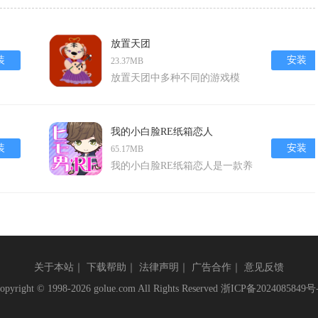
放置天团
装
安装
23.37MB
放置天团中多种不同的游戏模
式，大量的搞笑游戏方法也将为
玩家带来欢乐无比的趣味体验，
玩家将可以通过合理的利用流媒
我的小白脸RE纸箱恋人
体渠道来为自己收获更多的收
装
安装
65.17MB
入， 不同的角色和也将拥有专属
我的小白脸RE纸箱恋人是一款养
于它的卡通形象，让玩家能够在
成放置类游戏，游戏画面精美玩
这里享受最为完美的游戏体验！
法充满创意，在游戏中玩家可以
游戏特色1、国内首款全民一起
根据自己的想法来培养男孩，发
直播，一款非常好玩的主播模拟
展恋爱剧情，丰富的剧情给玩家
养成游戏，实现你的主播梦想
深深的代入感，解锁好看的cg立
哦;2、你只需要创造更多的热门
关于本站
｜
下载帮助
｜
法律声明
｜
广告合作
｜
意见反馈
绘。放置类的玩法玩起来也十分
话题，打造最真实最热门的直播
轻松，不会有太多的压力。本次
opyright © 1998-2026 golue.com All Rights Reserved
浙ICP备2024085849号
间，收获更多粉丝;3、享受粉丝
带来我的小白脸RE纸箱恋人安卓
崇拜的