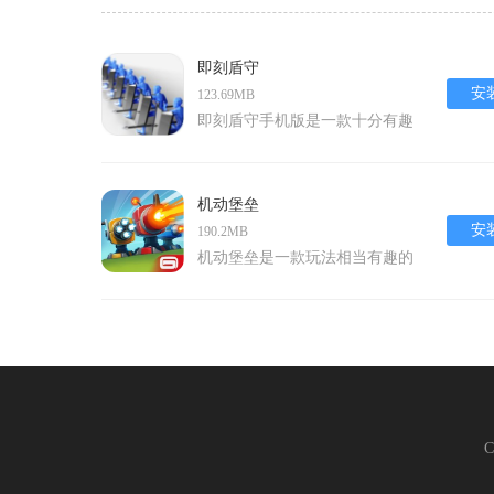
即刻盾守
安
123.69MB
即刻盾守手机版是一款十分有趣
好玩的策略塔防类游戏，在游戏
中有着丰富的游戏关卡玩法，游
戏难度不大操作简单易上手，在
机动堡垒
这里你需要布置好你的阵容来进
安
190.2MB
行作战，游戏极具策略性，你需
机动堡垒是一款玩法相当有趣的
要灵活的应对各种各样的敌人，
塔防类手游。在这款手游里玩家
守护好自己的家园，喜欢的小伙
能够控制坦克的方向瞄准机动堡
伴可不要错过哦。游戏特色1、
垒中的敌方发射子弹，哪方先将
细节调整战术的发挥，保证你的
机动堡垒游戏敌人消灭就算是获
城市不受到伤害，以少打多，策
得胜利！游戏优势1、游戏的画
略取胜。2、简约的游戏画面风
面色彩丰富，非常的好玩，趣味
格，火柴人角色造型一样可以体
性十足，设计的非常的棒。2、
C
现最热血刺激残酷的战场。3、
你需要通过使用不同的阵距的炮
多种兵种