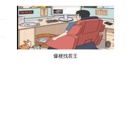
的
爆梗找茬王