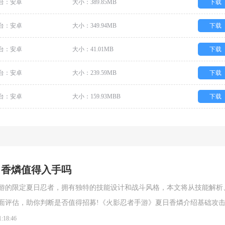
台：安卓
大小：389.85MB
下载
台：安卓
大小：349.94MB
下载
台：安卓
大小：41.01MB
下载
台：安卓
大小：239.59MB
下载
台：安卓
大小：159.93MBB
下载
日香燐值得入手吗
游的限定夏日忍者，拥有独特的技能设计和战斗风格，本文将从技能解析
面评估，助你判断是否值得招募!《火影忍者手游》夏日香燐介绍基础攻
段连击。前两段以锁链的上撩与横扫为主，具备良好的起手能力，第三段
1:18:46