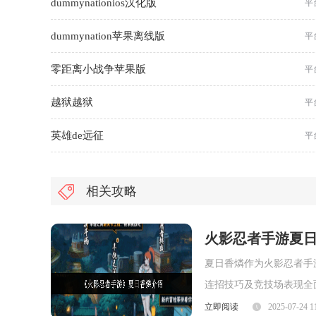
dummynationios汉化版
平
dummynation苹果离线版
平
零距离小战争苹果版
平
越狱越狱
平
英雄de远征
平
相关攻略
火影忍者手游夏
夏日香燐作为火影忍者手
连招技巧及竞技场表现全
面，夏日香燐的普攻为五
立即阅读
2025-07-24 1