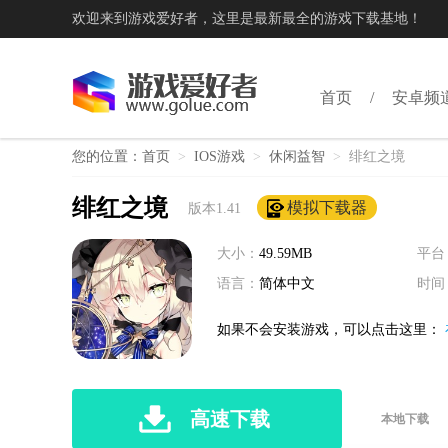
欢迎来到游戏爱好者，这里是最新最全的游戏下载基地！
首页
安卓频
您的位置：
首页
>
IOS游戏
>
休闲益智
>
绯红之境
绯红之境
模拟下载器
版本1.41
大小：
49.59MB
平台
语言：
简体中文
时间
如果不会安装游戏，可以点击这里：
高速下载
本地下载