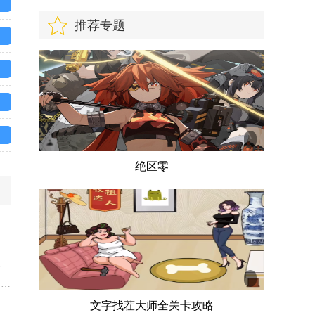
推荐专题
绝区零
、
击方
下
文字找茬大师全关卡攻略