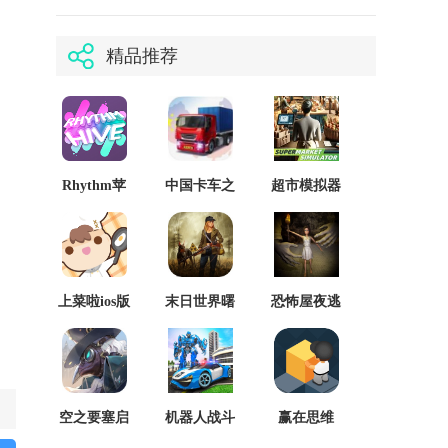
精品推荐
Rhythm苹
中国卡车之
超市模拟器
果官网版
星ios版
ios汉化版
上菜啦ios版
末日世界曙
恐怖屋夜逃
光之战苹果
苹果版
版
空之要塞启
机器人战斗
赢在思维
航
变换游戏
929苹果版