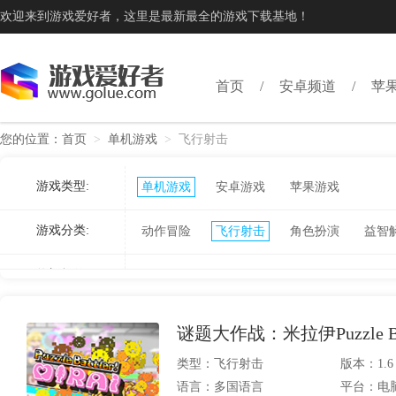
欢迎来到游戏爱好者，这里是最新最全的游戏下载基地！
首页
安卓频道
苹
您的位置：
首页
>
单机游戏
>
飞行射击
游戏类型:
单机游戏
安卓游戏
苹果游戏
游戏分类:
动作冒险
飞行射击
角色扮演
益智
热门标签:
谜题大作战：米拉伊Puzzle Battl
类型：飞行射击
版本：1.6
语言：多国语言
平台：电