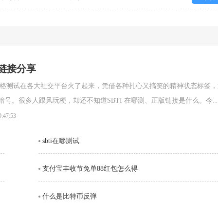
网链接分享
的人格测试在各大社交平台火了起来，凭借各种扎心又搞笑的精神状态标签，
跟风玩梗，却还不知道SBTI 在哪测、正版链接是什么。今天
 在线测试官方网址，以及完整的测试攻略，轻松一键测出你的专属人格。SBT
9:47:53
链接(2026 最新正版)SBTI 全称Silly Big Personality
sbti在哪测试
支付宝丰收节免单88红包怎么得
什么是比特币反弹