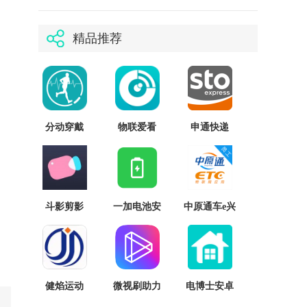
精品推荐
分动穿戴
物联爱看
申通快递
斗影剪影
一加电池安
中原通车e兴
装包
健焰运动
微视刷助力
电博士安卓
版