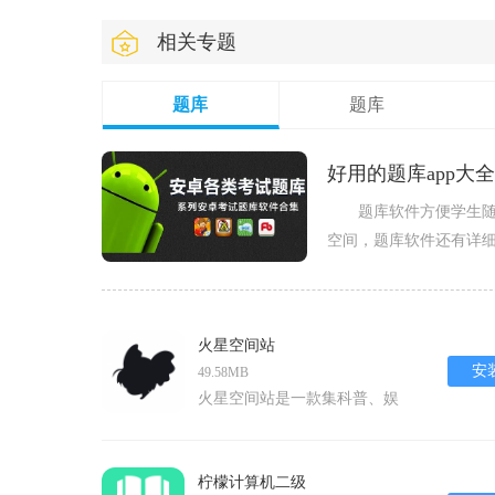
相关专题
题库
题库
好用的题库app大全
题库软件方便学生随时
空间，题库软件还有详细
多，这里为大家整理了
火星空间站
安
49.58MB
火星空间站是一款集科普、娱
乐、探索于一体的综合性安卓应
用，专为对太空探索充满好奇的
用户设计。它不仅提供了丰富的
柠檬计算机二级