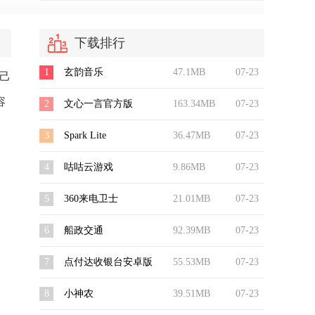
下载排行
1
玄韵音乐
47.1MB
07-23
己
容
2
文心一言官方版
163.34MB
07-23
3
Spark Lite
36.47MB
07-23
4
咕咕云游戏
9.86MB
07-23
5
360来电卫士
21.01MB
07-23
6
船政交通
92.39MB
07-23
7
点付达收银台安卓版
55.53MB
07-23
8
小神农
39.51MB
07-23