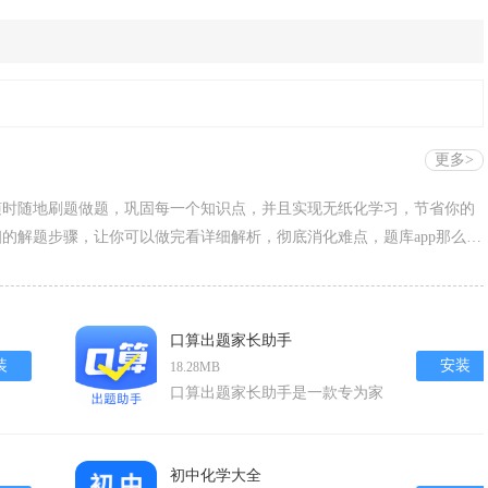
更多>
随地刷题做题，巩固每一个知识点，并且实现无纸化学习，节省你的
的解题步骤，让你可以做完看详细解析，彻底消化难点，题库app那么
一些好用的题库软件下载，一起来看看吧！
口算出题家长助手
装
安装
18.28MB
口算出题家长助手是一款专为家
长和孩子设计的口算练习辅助软
件，旨在帮助家长轻松出题、批
改，提高孩子的口算能力。这款
初中化学大全