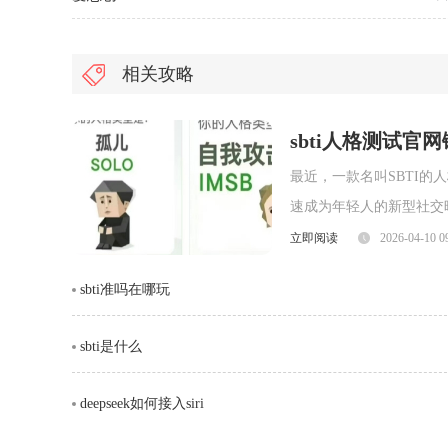
相关攻略
sbti人格测试官
最近，一款名叫SBTI
速成为年轻人的新型社交暗号。很多人
就为大家整理出 SBTI
立即阅读
2026-04-10 0
人格测试界面一、SBTI 官方测试
sbti准吗在哪玩
sbti是什么
deepseek如何接入siri