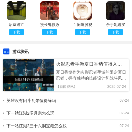
后室逃亡
瘦长鬼影必
百厕逃脱视
杀手妮娜汉
须死第八章
频版
化版
下载
下载
下载
下载
游戏资讯
火影忍者手游夏日香燐值得入手吗
夏日香燐作为火影忍者手游的限定夏日
忍者，拥有独特的技能设计和战斗风
格，本文将从技能解析、连招技巧及竞
【新闻资讯】
2025-07-24
技场表现全面评估，助你判断是否值得
招募!《火影忍者手游》夏日香燐介绍
英雄没有闪斗瓦尔值得练吗
07-24
基础攻击方面，夏日香燐的普攻为五段
连击。前两段以锁链的上撩与横扫为
下一站江湖2昭月宗怎么玩
主，具备良好的起手能力，第三段下劈
07-24
则能进一步造成对方浮空，接下来的两
段持续输出中，锁链从地面穿出进行终
下一站江湖2三十六洞宝藏怎么找
07-24
结打击，具有较强的视觉表现与实际命