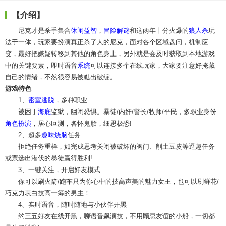
【介绍】
尼克才是杀手集合
休闲益智
，
冒险解谜
和这两年十分火爆的
狼人杀
玩
法于一体，玩家要扮演真正杀了人的尼克，面对各个区域盘问，机制应
变，最好把嫌疑转移到其他的角色身上，另外就是会及时获取到本地游戏
中的关键要素，即时语音
系统
可以连接多个在线玩家，大家要注意好掩藏
自己的情绪，不然很容易被瞧出破绽。
游戏特色
1、
密室逃脱
，多种职业
被困于
海底
监狱，幽闭恐惧。暴徒/内奸/警长/牧师/平民，多职业身份
角色扮演
，居心叵测，各怀鬼胎，细思极恐!
2、超多
趣味
烧脑
任务
拒绝任务重样，如完成思考关闭被破坏的阀门、削土豆皮等逗趣任务
或票选出潜伏的暴徒赢得胜利!
3、一键关注，开启好友模式
你可以刷火箭/跑车只为你心中的技高声美的魅力女王，也可以刷鲜花/
巧克力表白技高一筹的男主！
4、实时语音，随时随地与小伙伴开黑
约三五好友在线开黑，聊语音飙演技，不用顾忌友谊的小船，一切都