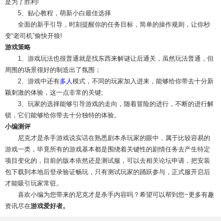
是为了胜利!
5、贴心教程，萌新小白最佳选择
全面的新手引导，时刻提醒你的任务目标，简单的操作规则，让你秒
变“老司机”偷快开狼!
游戏策略
1、游戏玩法也很普通就是找东西来解谜让后通关，虽然玩法普通，但
周围的场景很好的制造出了氛围；
2、游戏中还有
多人
模式，不同的玩家加入进来，能够给你带去十分新
颖刺激的体验，这一点非常的关键;
3、玩家的选择能够引导游戏的走向，随着冒险的进行，不断的进行解
锁，它们能够给你带去十分独特的体验。
小编测评
尼克才是杀手游戏说实话在熟悉剧本杀玩家的眼中，属于比较容易的
游戏一类，毕竟所有的游戏基本都是围绕着关键性的剧情任务去产生特定
项目变化的，目前的版本依然还是测试服，可以去相关论坛申请，把安装
包下载到本地后登录验证畅玩，只有测试玩家的踊跃参与，正式服开启后
才能吸引玩家常驻。
喜欢小编为您带来的尼克才是杀手内容吗？希望可以帮到您~更多有趣
资讯尽在
游戏爱好者。