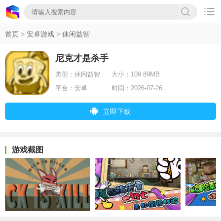

首页
>
安卓游戏
>
休闲益智
尼克才是杀手
类型：
休闲益智
大小：
109.89MB
平台：
安卓
时间：
2026-07-26
立即下载
游戏截图