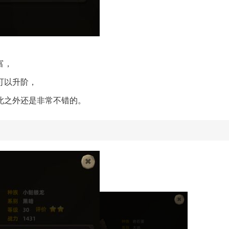
富，
可以升阶，
此之外还是非常不错的。