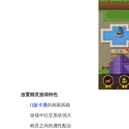
放置精灵游戏特色
Q版
卡通
的画面风格
游戏中社交系统强大
精灵之间的属性配合