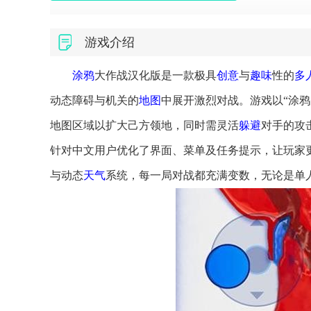
游戏介绍
涂鸦
大作战汉化版是一款极具
创意
与
趣味
性的
多
动态障碍与机关的
地图
中展开激烈对战。游戏以“涂
地图区域以扩大己方领地，同时需灵活
躲避
对手的攻
针对中文用户优化了界面、菜单及任务提示，让玩家
与动态
天气
系统，每一局对战都充满变数，无论是单