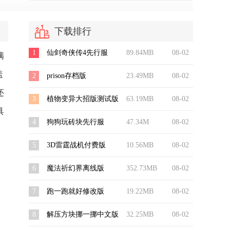
下载排行
1
仙剑奇侠传4先行服
89.84MB
08-02
满
盖
2
prison存档版
23.49MB
08-02
还
3
植物变异大招版测试版
63.19MB
08-02
具
4
狗狗玩砖块先行服
47.34M
08-02
5
3D雷霆战机付费版
10.56MB
08-02
6
魔法祈幻界离线版
352.73MB
08-02
7
跑一跑就好修改版
19.22MB
08-02
8
解压方块挪一挪中文版
32.25MB
08-02