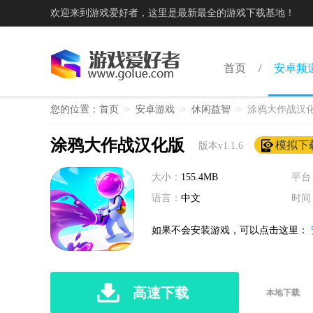
欢迎来到游戏爱好者，这里是最新最全的游戏下载基地！
首页
安卓频
您的位置：
首页
>
安卓游戏
>
休闲益智
>
涂鸦大作战汉
涂鸦大作战汉化版
模拟下
版本v1.1.6
大小：
155.4MB
平台
语言：
中文
时间
如果不会安装游戏，可以点击这里：
高速下载
本地下载