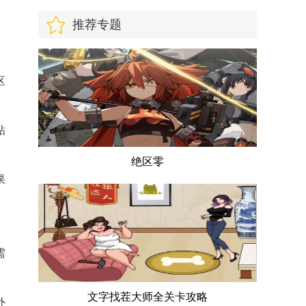
推荐专题
区
粘
绝区零
果
需
文字找茬大师全关卡攻略
外