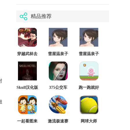
精品推荐
穿越武林去
雪屋温泉子
雪屋温泉子
更新版
宝汤汉化版
宝汤正版
对
Skull汉化版
375公交车
跑一跑就好
事件
存档版
扭
一起看图来
激流极速赛
网球大师
、
找茬最新版
艇
2014