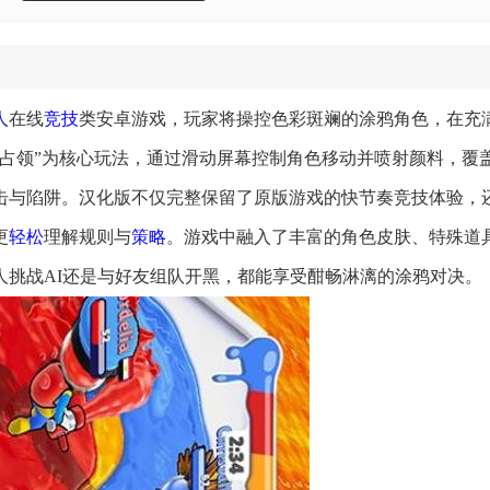
人
在线
竞技
类安卓游戏，玩家将操控色彩斑斓的涂鸦角色，在充
鸦占领”为核心玩法，通过滑动屏幕控制角色移动并喷射颜料，覆
击与陷阱。汉化版不仅完整保留了原版游戏的快节奏竞技体验，
更
轻松
理解规则与
策略
。游戏中融入了丰富的角色皮肤、特殊道
人挑战AI还是与好友组队开黑，都能享受酣畅淋漓的涂鸦对决。