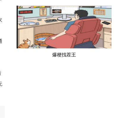
次
通
爆梗找茬王
新
无