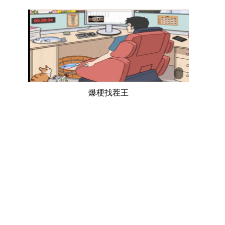
爆梗找茬王