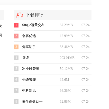
下载排行
1
Single聊天交友
37.29MB
07-24
这
问
2
创客优选
12.99MB
07-24
3
分享助手
38.46MB
07-24
4
捧读
203.01MB
07-24
5
24小时管家
50.12MB
07-24
6
先锋智能
12.6M
07-24
7
中科新风
36.36M
07-24
8
养生保健助手
12.88M
07-24