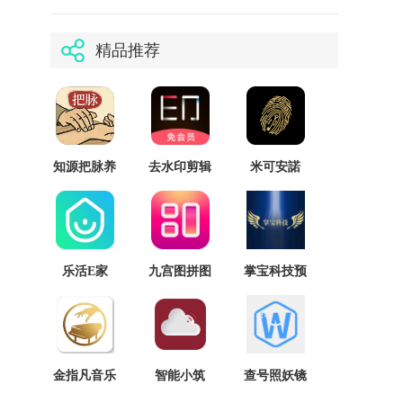
精品推荐
知源把脉养
去水印剪辑
米可安諾
生手机版
助手
乐活E家
九宫图拼图
掌宝科技预
（图片编
约
辑）
金指凡音乐
智能小筑
查号照妖镜