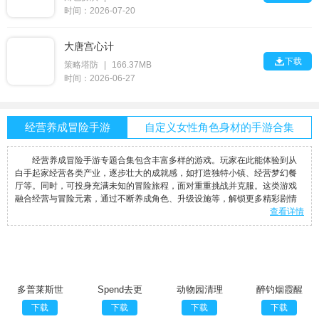
时间：2026-07-20
大唐宫心计

下载
策略塔防
|
166.37MB
时间：2026-06-27
经营养成冒险手游
自定义女性角色身材的手游合集
经营养成冒险手游专题合集包含丰富多样的游戏。玩家在此能体验到从
白手起家经营各类产业，逐步壮大的成就感，如打造独特小镇、经营梦幻餐
厅等。同时，可投身充满未知的冒险旅程，面对重重挑战并克服。这类游戏
融合经营与冒险元素，通过不断养成角色、升级设施等，解锁更多精彩剧情
查看详情
多普莱斯世
Spend去更
动物园清理
醉钓烟霞醒
界单机版
新版
移植版
念卿
下载
下载
下载
下载