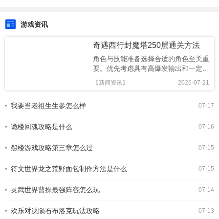
游戏资讯
奇遇西行封魔塔250层通关方法
角色与技能准备选择合适的角色至关重
要。优先考虑具有高爆发输出和一定生
存能力的角色。例如，法师职业拥有强
【新闻资讯】
2026-07-21
大的群体伤害技能，在面对大量怪物时
能发挥巨大作用；战士则具备较高的防
我要当老祖生生参怎么样
07-17
御力和近战输出能力，可吸引怪物火
力。确保角色的技能等级足够高，特别
诡楼回魂攻略是什么
是关键的输出技能和控制技
07-16
怨楼游戏攻略第三章怎么过
07-15
符文世界龙之荒野面包制作方法是什么
07-15
灵武世界曹操最强阵容怎么玩
07-14
欢乐对决陨石布洛克玩法攻略
07-13