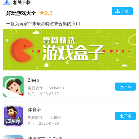
相关下载
下载
★
9.8
好玩游戏大全
一款为玩家带来最独特游戏合集的应用
Zleep

下载
电视软件
|
69.84MB
时间：2026-07-17
体育帝

下载
电视软件
|
41.98M
时间：2026-07-23
棒棒赛车HD TV版