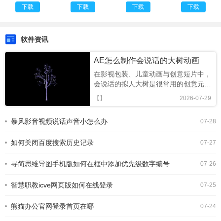
Copy(安卓
盘助手最新
下载
下载
下载
下载
轻松复
版
制)V1.3.1
汉化去广告
软件资讯
版
AE怎么制作会说话的大树动画
在影视包装、儿童动画与创意短片中，
会说话的拟人大树是很常用的创意元
素，用ae制作既能保证效果流畅，也
【】
2026-07-29
能适配不同场景需求，接下来从多个环
节拆解制作流程。前期素材与分层准备
暴风影音视频说话声音小怎么办
07-28
制作前首先要完成素材分层处理，建议
先在ps中绘制大树主体，将树干、树
如何关闭百度搜索历史记录
冠、固定纹理与嘴巴区域单
07-27
寻简思维导图手机版如何在框中添加优先级数字编号
07-26
智慧职教icve网页版如何在线登录
07-25
熊猫办公官网登录首页在哪
07-24