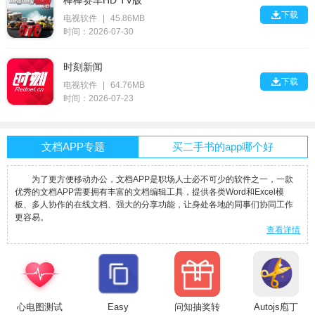

下载
电视软件
|
45.86MB
时间：2026-07-30
时刻新闻

下载
电视软件
|
64.76MB
时间：2026-07-23
文档APP专题
买二手书的app哪个好
为了更方便移动办公，文档APP是职场人士必不可少的软件之一，一款
优秀的文档APP需要拥有丰富的文档编辑工具，提供各类Word和Excel模
板、多人协作的在线文档、强大的分享功能，让身处各地的同事们协同工作
更容易。
查看详情
心电图测试
Easy
问知抽奖转
Autojs庖丁