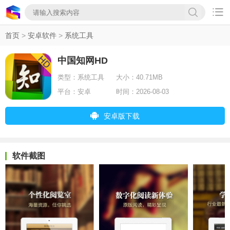

首页
>
安卓软件
>
系统工具
中国知网HD
类型：
系统工具
大小：
40.71MB
平台：
安卓
时间：
2026-08-03
安卓版下载
软件截图