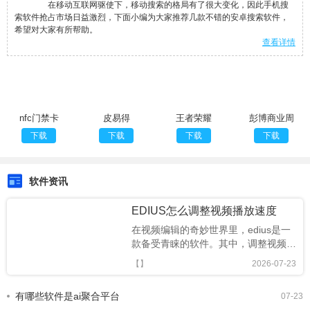
在移动互联网驱使下，移动搜索的格局有了很大变化，因此手机搜
索软件抢占市场日益激烈，下面小编为大家推荐几款不错的安卓搜索软件，
希望对大家有所帮助。
查看详情
nfc门禁卡
皮易得
王者荣耀
彭博商业周
1500张图
刊安卓版
下载
下载
下载
下载
v7.6.1
软件资讯
EDIUS怎么调整视频播放速度
在视频编辑的奇妙世界里，edius是一
款备受青睐的软件。其中，调整视频播
放速度是一项能为作品增添独特魅力的
【】
2026-07-23
重要技能。下面就来详细说说edius如
何轻松实现视频播放速度的调整。一、
有哪些软件是ai聚合平台
07-23
导入视频素材首先，打开edius软件，