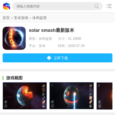

首页
>
安卓游戏
>
休闲益智
solar smash最新版本
类型：
休闲益智
大小：
51.18MB
平台：
安卓
时间：
2026-07-29
立即下载
游戏截图