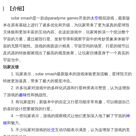
【介绍】
solar smash是一款由paradyme games开发的
太空
模拟游戏，最新版
本在原有基础上进行了诸多优化和升级，为玩家带来了更为逼真的星球毁
灭体验和更加丰富的互动内容。在这款游戏中，玩家将扮演一个统治整个
宇宙的力量，通过摧毁行星、发射导弹和观察宇宙中的奇妙景象来体验宇
宙的无限可能性。游戏的画面设计精美，宇宙空间的场景、行星的细节以
及武器的特效都展现出了极高的视觉效果，让玩家仿佛置身于一个真实的
宇宙当中。
玩家反馈
1. 玩家表示，solar smash最新版本的游戏体验更加流畅，星球毁灭的
特效更加逼真，带来了极大的视觉冲击。
2. 许多玩家对游戏中的多样化武器和行星种类表示赞赏，认为这增加
了游戏的
趣味
性和挑战性。
3. 有玩家提到，新版本中的自定义行星功能非常有趣，可以根据自己
的喜好设计想要摧毁的行星。
4. 一些玩家表示，游戏的观察模式让他们更加深入地了解了宇宙的
神
秘
和魅力。
5. 不少玩家对游戏的
社交
互动功能表示满意，认为这增加了游戏的竞