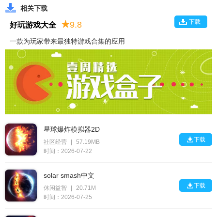
相关下载
下载
★
9.8
好玩游戏大全
一款为玩家带来最独特游戏合集的应用
星球爆炸模拟器2D

下载
社区经营
|
57.19MB
时间：2026-07-22
solar smash中文

下载
休闲益智
|
20.71M
时间：2026-07-25