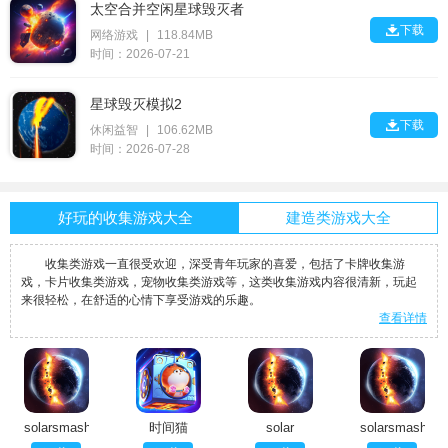
太空合并空闲星球毁灭者

下载
网络游戏
|
118.84MB
时间：2026-07-21
星球毁灭模拟2

下载
休闲益智
|
106.62MB
时间：2026-07-28
好玩的收集游戏大全
建造类游戏大全
收集类游戏一直很受欢迎，深受青年玩家的喜爱，包括了卡牌收集游
戏，卡片收集类游戏，宠物收集类游戏等，这类收集游戏内容很清新，玩起
来很轻松，在舒适的心情下享受游戏的乐趣。
查看详情
solarsmash
时间猫
solar
solarsmash
下载最新版
(CatsinTime)
smash官方
官网下载