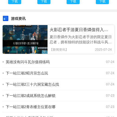
下载
下载
下载
下载
下载
游戏资讯
火影忍者手游夏日香燐值得入手吗
夏日香燐作为火影忍者手游的限定夏日
忍者，拥有独特的技能设计和战斗风
格，本文将从技能解析、连招技巧及竞
【新闻资讯】
2025-07-24
技场表现全面评估，助你判断是否值得
招募!《火影忍者手游》夏日香燐介绍
英雄没有闪斗瓦尔值得练吗
07-24
基础攻击方面，夏日香燐的普攻为五段
连击。前两段以锁链的上撩与横扫为
下一站江湖2昭月宗怎么玩
主，具备良好的起手能力，第三段下劈
07-24
则能进一步造成对方浮空，接下来的两
段持续输出中，锁链从地面穿出进行终
下一站江湖2三十六洞宝藏怎么找
07-24
结打击，具有较强的视觉表现与实际命
中效果。需要注意的是，最后一段
下一站江湖2成就系统怎么解锁
07-23
下一站江湖2青衣楼主位置在哪
07-23