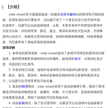
【介绍】
solar smash官方版最新版是一款极具
创意
和
趣味
性的星球毁灭模拟游
戏。采用先进的3d引擎技术，为玩家打造了一个真实且宏大的宇宙环境。
在游戏中，玩家可以自由选择地球、火星、木星等多种不同类型的星球作
为毁灭目标，并利用导弹、陨石、激光、黑洞等多种毁灭性武器，尽情释
放内心的压力，体验毁灭星球的快感。游戏的画面精致细腻，特效震撼逼
真，为玩家带来了身临其境的游戏体验。
游戏讲解
1. 多样化的星球选择：solar smash提供了多种不同类型的星球供玩家
选择，每种星球都有其独特的特点和属性，如地球的
海洋
、火星的红色沙
漠、木星的巨大红斑等。
2. 丰富的毁灭武器：游戏中有多种毁灭性武器供玩家使用，包括导
弹、陨石、激光、黑洞等。每种武器都有其独特的毁灭效果和视觉冲击
力，让玩家可以尽情享受毁灭的乐趣。
3. 真实的
物理
模拟：solar smash采用了真实的物理引擎，模拟了星球
被毁灭时的各种物理反应，如爆炸、碎裂、引力变化等。这使得游戏的毁
灭效果更加逼真，增加了游戏的可玩性和娱乐性。
4. 自由
探索
模式：除了毁灭星球外，玩家还可以在游戏中自由探索宇