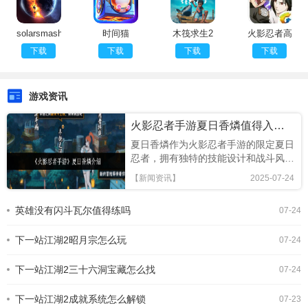
solarsmash
时间猫
木筏求生2
火影忍者高
官网下载
(CatsinTime)
中文版
招模拟器
下载
下载
下载
下载
游戏资讯
火影忍者手游夏日香燐值得入手吗
夏日香燐作为火影忍者手游的限定夏日
忍者，拥有独特的技能设计和战斗风
格，本文将从技能解析、连招技巧及竞
【新闻资讯】
2025-07-24
技场表现全面评估，助你判断是否值得
招募!《火影忍者手游》夏日香燐介绍
英雄没有闪斗瓦尔值得练吗
07-24
基础攻击方面，夏日香燐的普攻为五段
连击。前两段以锁链的上撩与横扫为
下一站江湖2昭月宗怎么玩
主，具备良好的起手能力，第三段下劈
07-24
则能进一步造成对方浮空，接下来的两
段持续输出中，锁链从地面穿出进行终
下一站江湖2三十六洞宝藏怎么找
07-24
结打击，具有较强的视觉表现与实际命
中效果。需要注意的是，最后一段
下一站江湖2成就系统怎么解锁
07-23