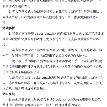
宙空间，观察不同星球的外观和细节。这种自由探索模式为玩家提供了更
多的游戏乐趣和发现。
5.
多人
互动模式：游戏还支持多人在线互动，玩家可以与好友组队共
同摧毁星球，或在对战模式中与其他玩家进行比拼，体验更多的
社交
乐
趣。
游戏解析
1. 精美的画面表现：solar smash的画面表现非常出色，采用了精致细
腻的3d建模和逼真的光影效果，为玩家打造了一个真实且震撼的宇宙环
境。
2. 丰富的音效设计：游戏中的音效设计也非常到位，包括爆炸声、激
光声、黑洞的吞噬声等，为玩家带来了更加沉浸式的游戏体验。
3. 简单易上手的操作：游戏的操作非常简单易上手，玩家只需通过简
单的
点击
和拖拽即可选择武器并摧毁星球。这种简单的操作方式使得游戏
更加适合各个年龄段的玩家。
4. 高度的自由度：solar smash为玩家提供了高度的自由度，玩家可以
自由选择星球和武器，并按照自己的喜好进行毁灭。这种高度的自由度使
得游戏更加具有可玩性和趣味性。
玩家反馈
1. 画面精美逼真：玩家们普遍认为solar smash的画面表现非常出色，
星球的外观和细节都栩栩如生，给人一种身临其境的感觉。