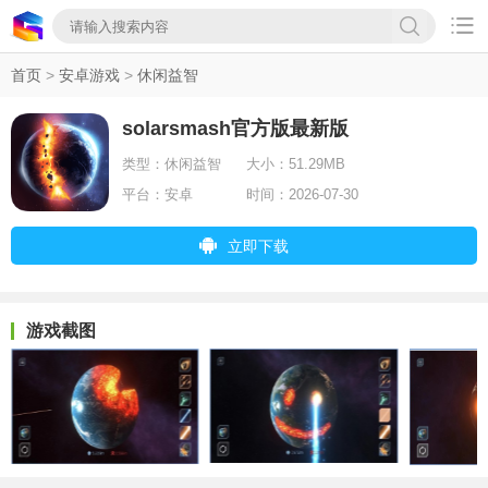

首页
>
安卓游戏
>
休闲益智
solarsmash官方版最新版
类型：
休闲益智
大小：
51.29MB
平台：
安卓
时间：
2026-07-30
立即下载
游戏截图