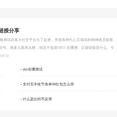
网链接分享
的人格测试在各大社交平台火了起来，凭借各种扎心又搞笑的精神状态标签，
跟风玩梗，却还不知道SBTI 在哪测、正版链接是什么。今天
 在线测试官方网址，以及完整的测试攻略，轻松一键测出你的专属人格。SBT
9:47:53
链接(2026 最新正版)SBTI 全称Silly Big Personality
sbti在哪测试
支付宝丰收节免单88红包怎么得
什么是比特币反弹