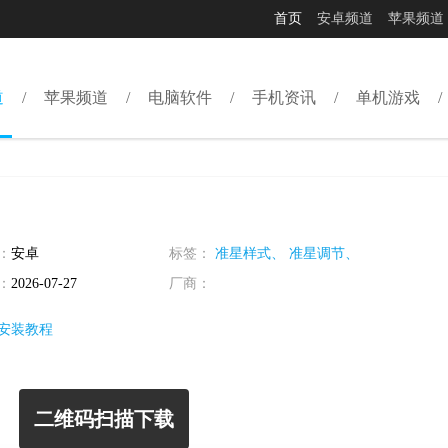
首页
安卓频道
苹果频道
道
苹果频道
电脑软件
手机资讯
单机游戏
：
安卓
标签：
准星样式、
准星调节、
：
2026-07-27
厂商：
安装教程
二维码扫描下载