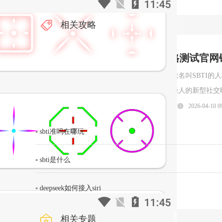
相关攻略
sbti人格测试官
最近，一款名叫SBTI
速成为年轻人的新型社交暗号。很多人
就为大家整理出 SBTI
立即阅读
2026-04-10 0
人格测试界面一、SBTI 官方测试
sbti准吗在哪玩
sbti是什么
deepseek如何接入siri
相关专题