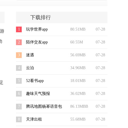
下载排行
1
玩学世界app
80.51MB
07-28
游
助
2
陌伴交友app
60.55M
07-28
3
迷遇
56.69MB
07-28
4
云泊
34.96MB
07-28
5
52看书app
18.01MB
07-28
足
6
趣味天气预报
36.02MB
07-28
7
腾讯地图杨幂语音包
86.13MBB
07-28
8
天津出租
55.68MB
07-28