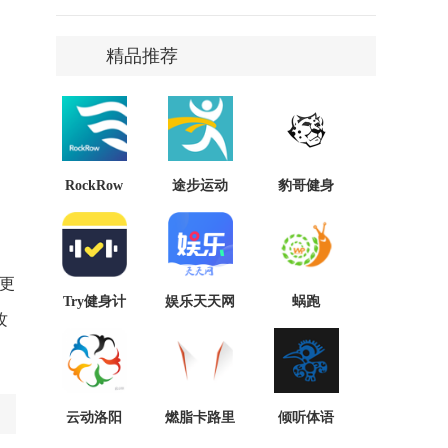
精品推荐
RockRow
途步运动
豹哥健身
更
Try健身计
娱乐天天网
蜗跑
攻
划
云动洛阳
燃脂卡路里
倾听体语