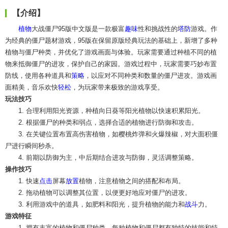
【介绍】
植物
大战僵尸95版中文版是一款极富
趣味
性和挑战性的
塔防
游戏。作
为经典的僵尸题材游戏，95版在保留原版经典玩法的基础上，新增了多种
植物与僵尸种类，并优化了游戏画面与体验。玩家需要通过种植不同的植
物来抵御僵尸的进攻，保护自己的家园。游戏过程中，玩家需要巧妙布置
防线，使用各种道具和
策略
，以应对不同种类和数量的僵尸进攻。游戏画
面精美，音乐欢快
轻松
，为玩家带来极致的游戏享受。
玩法技巧
1. 合理利用阳光资源，种植向日葵等阳光植物以快速积累阳光。
2. 根据僵尸的种类和弱点，选择合适的植物进行防御和攻击。
3. 在关键位置布置高伤害植物，如樱桃炸弹和火爆辣椒，对大面积僵
尸进行瞬间秒杀。
4. 前期以防御为主，中后期结合进攻与防御，灵活调整策略。
操作技巧
1. 快速
点击
屏幕
放置
植物，注意植物之间的搭配和布局。
2. 拖动植物可以调整其位置，以便更好地应对僵尸的进攻。
3. 利用游戏中的道具，如肥料和阳光，提升植物的能力和
战斗
力。
游戏特征
1. 拥有丰富的植物和僵尸种类，每种植物和僵尸都有独特的技能和特