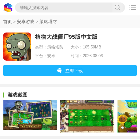

首页
>
安卓游戏
>
策略塔防
植物大战僵尸95版中文版
类型：
策略塔防
大小：
105.59MB
平台：
安卓
时间：
2026-08-06
立即下载
游戏截图