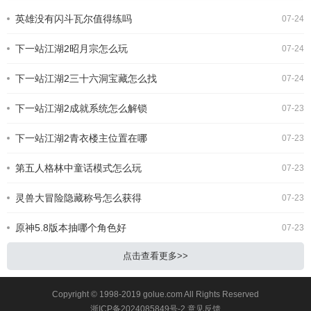
招募!《火影忍者手游》夏日香燐介绍
英雄没有闪斗瓦尔值得练吗
07-24
基础攻击方面，夏日香燐的普攻为五段
连击。前两段以锁链的上撩与横扫为
下一站江湖2昭月宗怎么玩
主，具备良好的起手能力，第三段下劈
07-24
则能进一步造成对方浮空，接下来的两
段持续输出中，锁链从地面穿出进行终
下一站江湖2三十六洞宝藏怎么找
07-24
结打击，具有较强的视觉表现与实际命
中效果。需要注意的是，最后一段
下一站江湖2成就系统怎么解锁
07-23
下一站江湖2青衣楼主位置在哪
07-23
第五人格林中童话模式怎么玩
07-23
灵兽大冒险隐藏称号怎么获得
07-23
原神5.8版本抽哪个角色好
07-23
点击查看更多>>
Copyright © 1998-2019 golue.com All Rights Reserved
浙ICP备2024085849号-2
意见反馈