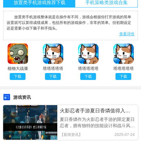
放置类手机游戏推荐下载
手机策略类游戏合集
放置类手机游戏整体就是在操作有不同，游戏会根据你打开游戏的简单
设置就可以算得成绩成果，包括所有的游戏操作，非常的简单。但初期设定
还是需要小动下脑子和手指头。
查看详情
植物大战僵
塔塔塔塔塔
塔塔塔塔塔
塔塔塔塔塔
尸95版安
防官网
防正版
防免费版
下载
下载
下载
下载
卓
游戏资讯
火影忍者手游夏日香燐值得入手吗
夏日香燐作为火影忍者手游的限定夏日
忍者，拥有独特的技能设计和战斗风
格，本文将从技能解析、连招技巧及竞
【新闻资讯】
2025-07-24
技场表现全面评估，助你判断是否值得