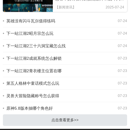
格，本文将从技能解析、连招技巧及竞
【新闻资讯】
2025-07-24
技场表现全面评估，助你判断是否值得
招募!《火影忍者手游》夏日香燐介绍
英雄没有闪斗瓦尔值得练吗
07-24
基础攻击方面，夏日香燐的普攻为五段
连击。前两段以锁链的上撩与横扫为
下一站江湖2昭月宗怎么玩
主，具备良好的起手能力，第三段下劈
07-24
则能进一步造成对方浮空，接下来的两
段持续输出中，锁链从地面穿出进行终
下一站江湖2三十六洞宝藏怎么找
07-24
结打击，具有较强的视觉表现与实际命
中效果。需要注意的是，最后一段
下一站江湖2成就系统怎么解锁
07-23
下一站江湖2青衣楼主位置在哪
07-23
第五人格林中童话模式怎么玩
07-23
灵兽大冒险隐藏称号怎么获得
07-23
原神5.8版本抽哪个角色好
07-23
点击查看更多>>