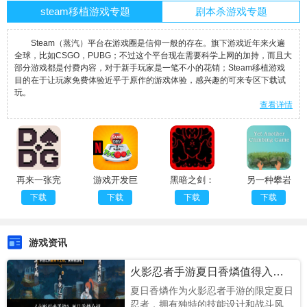
steam移植游戏专题
剧本杀游戏专题
Steam（蒸汽）平台在游戏圈是信仰一般的存在。旗下游戏近年来火遍
全球，比如CSGO，PUBG；不过这个平台现在需要科学上网的加持，而且大
部分游戏都是付费内容，对于新手玩家是一笔不小的花销；Steam移植游戏
目的在于让玩家免费体验近乎于原作的游戏体验，感兴趣的可来专区下载试
玩。
查看详情
再来一张完
游戏开发巨
黑暗之剑：
另一种攀岩
整版
头单机版
艾恩之光先
测试版
下载
下载
下载
下载
行服
游戏资讯
火影忍者手游夏日香燐值得入手吗
夏日香燐作为火影忍者手游的限定夏日
忍者，拥有独特的技能设计和战斗风