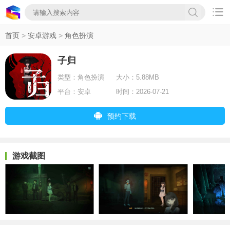

首页
>
安卓游戏
>
角色扮演
子归
类型：
角色扮演
大小：
5.88MB
平台：
安卓
时间：
2026-07-21
预约下载
游戏截图