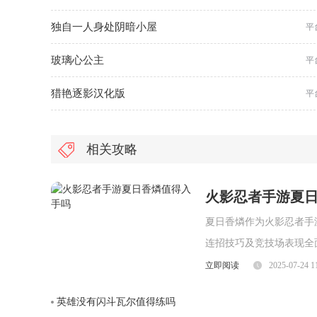
独自一人身处阴暗小屋
平
玻璃心公主
平
猎艳逐影汉化版
平
相关攻略
火影忍者手游夏
夏日香燐作为火影忍者手
连招技巧及竞技场表现全
面，夏日香燐的普攻为五
立即阅读
2025-07-24 1
劈则能进一步造成对方浮
英雄没有闪斗瓦尔值得练吗
视觉表现与实际命中效果