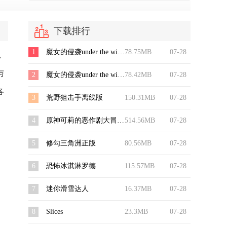
下载排行
1
魔女的侵袭under the witch修改版
78.75MB
07-28
，
与
2
魔女的侵袭under the witch最新版
78.42MB
07-28
各
3
荒野狙击手离线版
150.31MB
07-28
4
原神可莉的恶作剧大冒险国际版
514.56MB
07-28
5
修勾三角洲正版
80.56MB
07-28
6
恐怖冰淇淋罗德
115.57MB
07-28
7
迷你滑雪达人
16.37MB
07-28
8
Slices
23.3MB
07-28