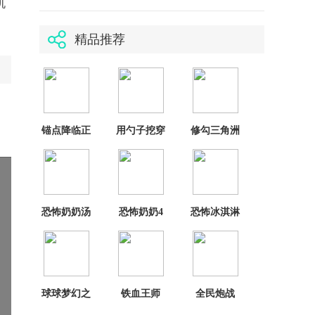
机
精品推荐
锚点降临正
用勺子挖穿
修勾三角洲
版
地心
去更新版
恐怖奶奶汤
恐怖奶奶4
恐怖冰淇淋
姆版
3outwitt修
改器
球球梦幻之
铁血王师
全民炮战
旅