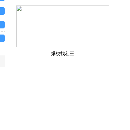
爆梗找茬王
、
击方
下
的