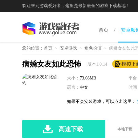
欢迎来到游戏爱好者，这里是最新最全的游戏下载基地！
首页
安卓频
您的位置：
首页
>
安卓游戏
>
角色扮演
>
病嬌女友如此
病嬌女友如此恐怖
模拟下
版本1.0.14
大小：
73.08MB
平台
语言：
中文
时间
如果不会安装游戏，可以点击这里：
高速下载
本地下载