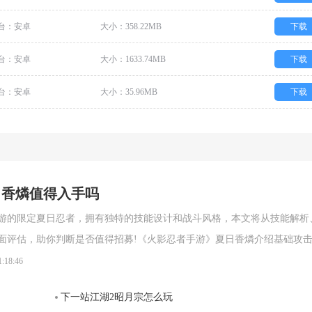
台：安卓
大小：358.22MB
下载
台：安卓
大小：1633.74MB
下载
台：安卓
大小：35.96MB
下载
日香燐值得入手吗
游的限定夏日忍者，拥有独特的技能设计和战斗风格，本文将从技能解析
面评估，助你判断是否值得招募!《火影忍者手游》夏日香燐介绍基础攻
段连击。前两段以锁链的上撩与横扫为主，具备良好的起手能力，第三段
1:18:46
空，接下来的两段持续输出中，锁链从地面穿出进行终结打击，具有较强
下一站江湖2昭月宗怎么玩
。需要注意的是，最后一段