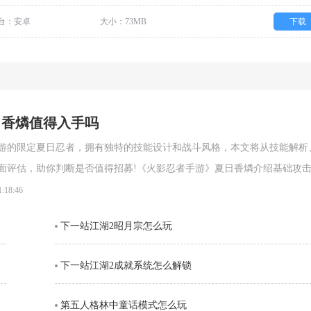
台：安卓
大小：73MB
下载
日香燐值得入手吗
游的限定夏日忍者，拥有独特的技能设计和战斗风格，本文将从技能解析
面评估，助你判断是否值得招募!《火影忍者手游》夏日香燐介绍基础攻
段连击。前两段以锁链的上撩与横扫为主，具备良好的起手能力，第三段
1:18:46
空，接下来的两段持续输出中，锁链从地面穿出进行终结打击，具有较强
下一站江湖2昭月宗怎么玩
。需要注意的是，最后一段
下一站江湖2成就系统怎么解锁
第五人格林中童话模式怎么玩