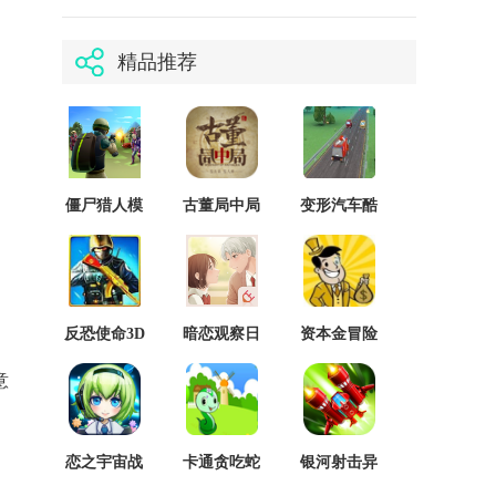
精品推荐
僵尸猎人模
古董局中局
变形汽车酷
拟器游戏
跑
反恐使命3D
暗恋观察日
资本金冒险
记
意
。
恋之宇宙战
卡通贪吃蛇
银河射击异
舰
形