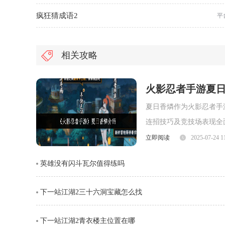
疯狂猜成语2
平
相关攻略
火影忍者手游夏
夏日香燐作为火影忍者手
连招技巧及竞技场表现全
面，夏日香燐的普攻为五
立即阅读
2025-07-24 1
劈则能进一步造成对方浮
英雄没有闪斗瓦尔值得练吗
视觉表现与实际命中效果
下一站江湖2三十六洞宝藏怎么找
下一站江湖2青衣楼主位置在哪