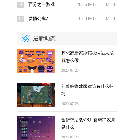
9
百分之一游戏
208.68MB
07-28
10
爱情公寓2
167.33MB
07-28
最新动态
梦想翻新家冰箱收纳达人成
就怎么做
2026-07-28
幻兽帕鲁建家建筑有什么技
巧
2026-07-28
金铲铲之战s18月食羁绊效果
是什么
2026-07-28