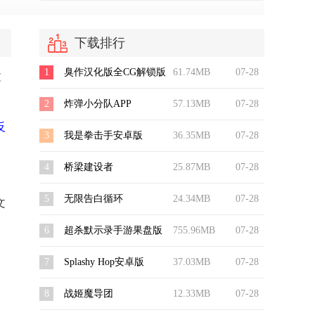
下载排行
1
臭作汉化版全CG解锁版
61.74MB
07-28
文
2
炸弹小分队APP
57.13MB
07-28
反
3
我是拳击手安卓版
36.35MB
07-28
4
桥梁建设者
25.87MB
07-28
5
无限告白循环
24.34MB
07-28
文
6
超杀默示录手游果盘版
755.96MB
07-28
7
Splashy Hop安卓版
37.03MB
07-28
8
战姬魔导团
12.33MB
07-28