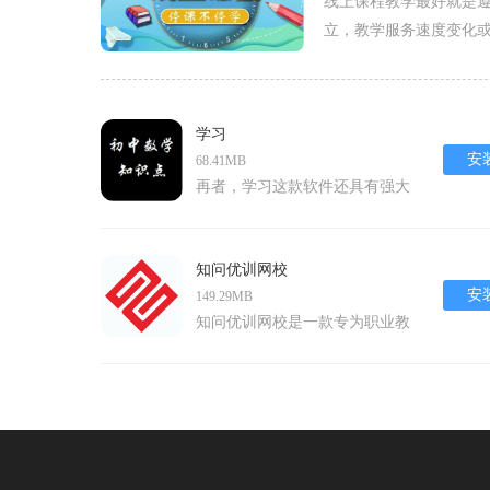
线上课程教学最好就是
立，教学服务速度变化
题，做好周期性的计划
学习
安
68.41MB
再者，学习这款软件还具有强大
的社区互动功能。你可以在学习
过程中与其他用户交流心得、分
享经验，还可以参加各种线上活
知问优训网校
动，与其他学习者一起进步。这
安
149.29MB
种社区互动不仅能增强学习的趣
知问优训网校是一款专为职业教
味性，还能让你在学习过程中结
育与培训设计的安卓软件，由武
识志同道合的朋友。软件特色1.
汉知问教育发展有限公司开发。
个性化推荐：学习这款软件通过
该软件集成了丰富的课程资源，
分析用户的学习历史和偏好，为
涵盖多个行业的学习内容，通过
用户智能推荐合适的学习内容和
视频课程和直播教学的方式，为
方式，实现个性化学习。2. 丰富
用户提供高质量的在线学习体