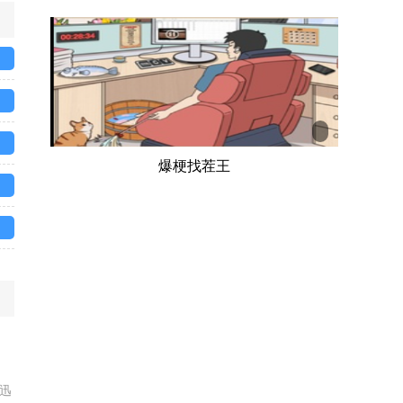
爆梗找茬王
迅