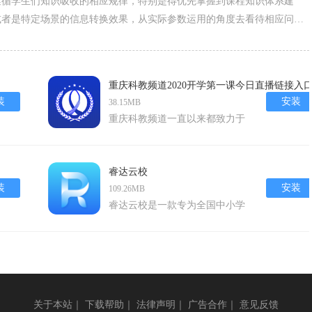
遵循学生们知识吸收的相应规律，特别是得优先掌握到课程知识体系建
或者是特定场景的信息转换效果，从实际参数运用的角度去看待相应问
变动，教师和学生群体一直灵活沟通，以减少学习中的阻碍成分。
重庆科教频道2020开学第一课今日直播链接入
装
安装
38.15MB
重庆科教频道一直以来都致力于
提供高质量的教育节目，其
中“开学第一课”更是备受瞩目的
年度盛事。这款名为“重庆科教
睿达云校
频道2020开学第一课今日直播链
装
安装
109.26MB
接入口”的游戏，并非传统意义
睿达云校是一款专为全国中小学
上的电子游戏，而是一个提供实
生量身打造的在线学习辅导应
时直播和回放观看功能的互动平
用，由浙江正睿教育科技有限公
台。通过这个平台，用户不仅能
司开发。这款应用集在线课程学
够观看
习、名师辅导、学情分析、学习
资料下载等功能于一体，旨在通
关于本站
｜
下载帮助
｜
法律声明
｜
广告合作
｜
意见反馈
过数字化手段为学生提供更加便