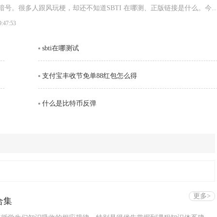
跟风玩梗，却还不知道SBTI 在哪测、正版链接是什么。今天
 在线测试官方网址，以及完整的测试攻略，轻松一键测出你的专属人格。SBT
9:47:53
链接(2026 最新正版)SBTI 全称Silly Big Personality
sbti在哪测试
支付宝丰收节免单88红包怎么得
什么是比特币反弹
更多>
合集