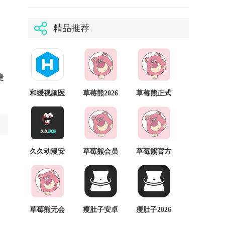
精品推荐
捷
和缓视频医
草莓熊2026
草莓熊正式
生安卓版
最新版
版
久久动漫安
草莓熊会员
草莓熊官方
卓版
免登录
版
草莓熊无会
瘦肚子安卓
瘦肚子2026
员
正版
最新版