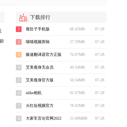
下载排行
1
瘦肚子手机版
68.45MB
07-28
盖
年龄
2
喵喵视频剪辑
27.59MB
07-28
。
3
极速翻译器官方正版
76.87MB
07-28
4
艾美瘦身无会员
49.54MB
07-28
5
艾美瘦身官方版
50.34MB
07-28
6
ulike相机
91.67MB
07-28
7
火红短视频官方
78.02MB
07-28
8
大家车言论官网2022
25.08MBB
07-28