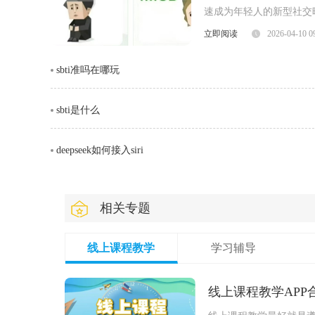
速成为年轻人的新型社交暗号。很多人
就为大家整理出 SBTI
立即阅读
2026-04-10 0
人格测试界面一、SBTI 官方测试
sbti准吗在哪玩
sbti是什么
deepseek如何接入siri
相关专题
线上课程教学
学习辅导
线上课程教学APP