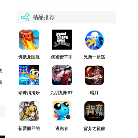
精品推荐
饥饿龙国服
侠盗猎车手
兄弟一起逃
先行服
5正式版
预约
戏
属
珍珠消消乐
九阴九阳BT
暗月
新爱丽丝的
逃跑者
背弃之徒前
梦幻茶会
传