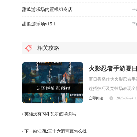
甜瓜游乐场内置模组商店
平
甜瓜游乐场v15.1
平
相关攻略
火影忍者手游夏
夏日香燐作为火影忍者手
连招技巧及竞技场表现全
面，夏日香燐的普攻为五
立即阅读
2025-07-24 1
劈则能进一步造成对方浮
英雄没有闪斗瓦尔值得练吗
视觉表现与实际命中效果
下一站江湖2三十六洞宝藏怎么找