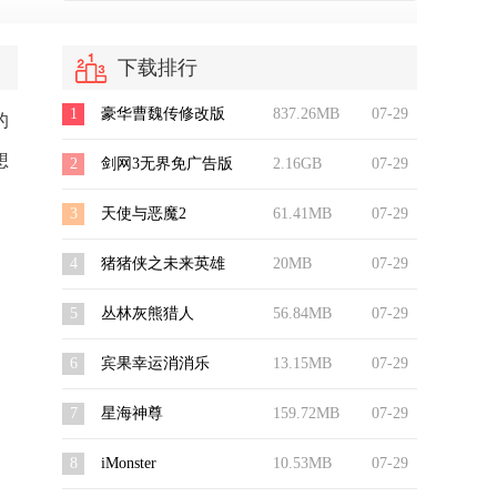
下载排行
1
豪华曹魏传修改版
837.26MB
07-29
的
想
2
剑网3无界免广告版
2.16GB
07-29
3
天使与恶魔2
61.41MB
07-29
4
猪猪侠之未来英雄
20MB
07-29
5
丛林灰熊猎人
56.84MB
07-29
。
6
宾果幸运消消乐
13.15MB
07-29
7
星海神尊
159.72MB
07-29
8
iMonster
10.53MB
07-29