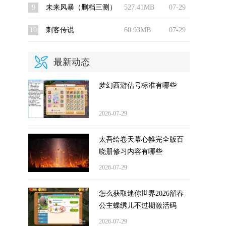
9
未来风暴（删档三测）
527.41MB
07-29
10
刺客传说
60.93MB
07-29
最新动态
梦幻西游估号标准有哪些
2026-07-29
太吾绘卷天幕心帷完全版百
晓册修习内容有哪些
2026-07-29
怎么获取迷你世界2026韶春
公主蝶绣儿不过期激活码
2026-07-29