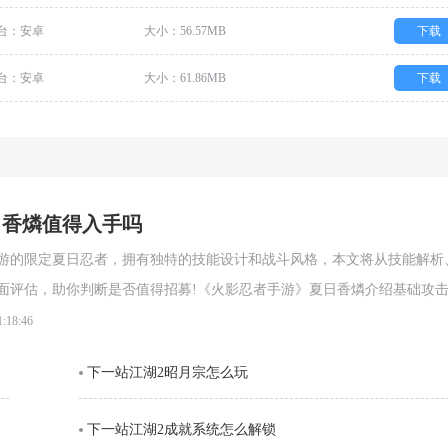
台：安卓
大小：56.57MB
下载
台：安卓
大小：61.86MB
下载
日香燐值得入手吗
游的限定夏日忍者，拥有独特的技能设计和战斗风格，本文将从技能解析
面评估，助你判断是否值得招募!《火影忍者手游》夏日香燐介绍基础攻
段连击。前两段以锁链的上撩与横扫为主，具备良好的起手能力，第三段
1:18:46
空，接下来的两段持续输出中，锁链从地面穿出进行终结打击，具有较强
下一站江湖2昭月宗怎么玩
。需要注意的是，最后一段
下一站江湖2成就系统怎么解锁