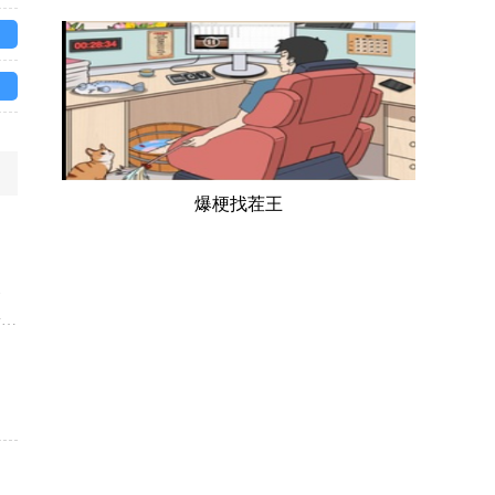
爆梗找茬王
、
击方
下
的