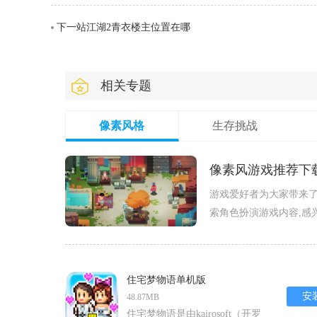
下一站江湖2青衣楼主位置在哪
相关专题
像素风格
生存挑战
像素风游戏推荐下
​游戏爱好者为大家带来
索角色扮演游戏内容,感
住宅梦物语单机版
安
48.87MB
住宅梦物语是由kairosoft（开罗