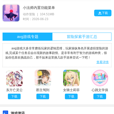
小法师内置功能菜单

下载
动作冒险
|
104.51MB
时间：2026-06-23
avg游戏专题
冒险探索手游汇总
avg游戏大多非常磨练玩家的逻辑思维，玩家操纵角色开展虚拟冒险的游
戏,完成某个任务后会出现新的故事剧情。是非常有利于智力的游戏种类，假
如你也喜欢挑战自己，那不如来这里挑几款手游来尝试一下吧！
查看详情
东方亡灵公
郡主驾到
女骑士莉菲
心跳文学俱
主
娜
乐部
下载
下载
下载
下载
游戏资讯