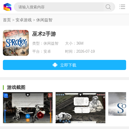

首页
>
安卓游戏
>
休闲益智
巫术2手游
类型：
休闲益智
大小：
36M
平台：
安卓
时间：
2026-07-19
立即下载
游戏截图