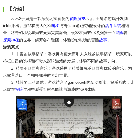
【介绍】
巫术2手游是一款深受玩家喜爱的
冒险游戏
avg，由知名游戏开发商
inkle推出。游戏将庞大的3d
地图
与专为ios触屏功能设计的
战斗
系统
相结
合，将奇幻小说与游戏元素完美融合。玩家在游戏中将扮演一位
冒险
者，
探索
神秘
的世界，解开各种谜团，体验惊心动魄的冒险
故事
。
游戏亮点
1. 丰富的故事情节：游戏拥有庞大而引人入胜的故事情节，玩家可以
根据自己的选择和行动来影响游戏的发展，体验不同的故事走向。
2. 精美的画面和音乐：游戏采用了精美细腻的画面和优质的音乐，为
玩家营造出一个栩栩如生的奇幻世界。
3. 独特的互动形式：游戏结合了gamebook的互动阅读、娱乐形式，让
玩家在
探险
过程中感受到融合阅读与游戏的特殊体验。