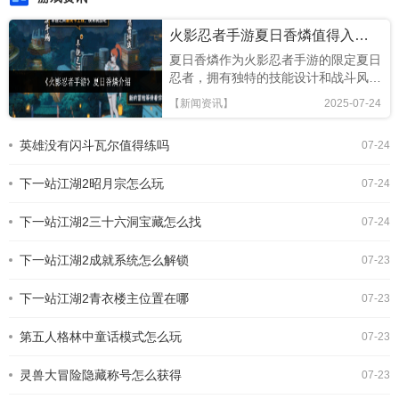
火影忍者手游夏日香燐值得入手吗
夏日香燐作为火影忍者手游的限定夏日
忍者，拥有独特的技能设计和战斗风
格，本文将从技能解析、连招技巧及竞
【新闻资讯】
2025-07-24
技场表现全面评估，助你判断是否值得
招募!《火影忍者手游》夏日香燐介绍
英雄没有闪斗瓦尔值得练吗
07-24
基础攻击方面，夏日香燐的普攻为五段
连击。前两段以锁链的上撩与横扫为
下一站江湖2昭月宗怎么玩
主，具备良好的起手能力，第三段下劈
07-24
则能进一步造成对方浮空，接下来的两
段持续输出中，锁链从地面穿出进行终
下一站江湖2三十六洞宝藏怎么找
07-24
结打击，具有较强的视觉表现与实际命
中效果。需要注意的是，最后一段
下一站江湖2成就系统怎么解锁
07-23
下一站江湖2青衣楼主位置在哪
07-23
第五人格林中童话模式怎么玩
07-23
灵兽大冒险隐藏称号怎么获得
07-23