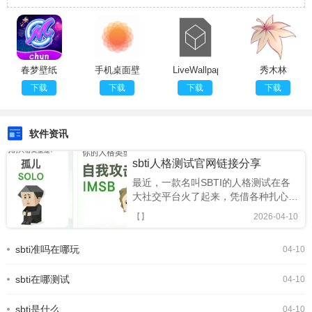
春梦壁纸
手机桌面壁
LiveWallpaper
秀木林
纸
下载
下载
下载
下载
软件资讯
sbti人格测试官网链接分享
最近，一款名叫SBTI的人格测试在各
大社交平台火了起来，凭借各种扎心又
搞笑的精神状态标签，迅速成为年轻人
【】
2026-04-10
的新型社交暗号。很多人跟风玩梗，却
还不知道SBTI 在哪测、正版链接是什
sbti准吗在哪玩
04-10
么。今天就为大家整理出 SBTI 在线测
试官方网址，以及完整的测试攻略，轻
sbti在哪测试
松一键测出你的专属人格。SBTI人格
04-10
测试界面一、SBTI 官方测试链接
(2026 最新正版)SBTI 全称Silly Big
sbti是什么
04-10