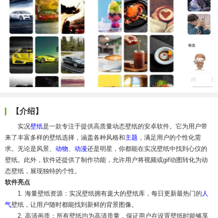
【介绍】
实况
壁纸
是一款专注于提供高质量动态壁纸的安卓软件。它为用户带
来了丰富多样的壁纸选择，涵盖各种风格和
主题
，满足用户的个性化需
求。无论是风景、
动物
、
动漫
还是明星，你都能在实况壁纸中找到心仪的
壁纸。此外，软件还提供了制作功能，允许用户将视频或gif动图转化为动
态壁纸，展现独特的个性。
软件亮点
1. 海量壁纸资源：实况壁纸拥有庞大的壁纸库，每日更新最热门的
人
气
壁纸，让用户随时都能找到新鲜的背景图像。
2. 高清画质：所有壁纸均为高清质量，保证用户在设置壁纸时能够享