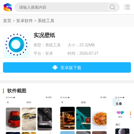

首页
>
安卓软件
>
系统工具
实况壁纸
类型：
系统工具
大小：
23.32MB
平台：
安卓
时间：
2026-07-27
安卓版下载
软件截图