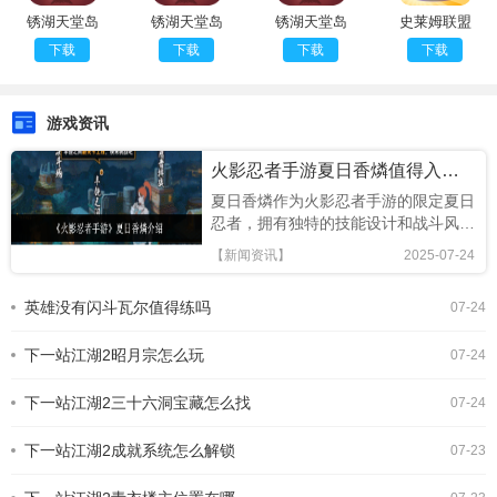
锈湖天堂岛
锈湖天堂岛
锈湖天堂岛
史莱姆联盟
联机版
最新版
完整版
安卓版
下载
下载
下载
下载
游戏资讯
火影忍者手游夏日香燐值得入手吗
夏日香燐作为火影忍者手游的限定夏日
忍者，拥有独特的技能设计和战斗风
格，本文将从技能解析、连招技巧及竞
【新闻资讯】
2025-07-24
技场表现全面评估，助你判断是否值得
招募!《火影忍者手游》夏日香燐介绍
英雄没有闪斗瓦尔值得练吗
07-24
基础攻击方面，夏日香燐的普攻为五段
连击。前两段以锁链的上撩与横扫为
下一站江湖2昭月宗怎么玩
主，具备良好的起手能力，第三段下劈
07-24
则能进一步造成对方浮空，接下来的两
段持续输出中，锁链从地面穿出进行终
下一站江湖2三十六洞宝藏怎么找
07-24
结打击，具有较强的视觉表现与实际命
中效果。需要注意的是，最后一段
下一站江湖2成就系统怎么解锁
07-23