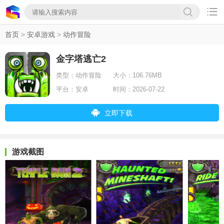

首页
>
安卓游戏
>
动作冒险
金字塔逃亡2
类型：
动作冒险
大小：
106.76MB
平台：
安卓
时间：
2026-07-22
立即下载
游戏截图