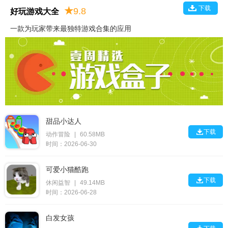
下载
★
9.8
好玩游戏大全
一款为玩家带来最独特游戏合集的应用
甜品小达人

下载
动作冒险
|
60.58MB
时间：2026-06-30
可爱小猫酷跑

下载
休闲益智
|
49.14MB
时间：2026-06-28
白发女孩