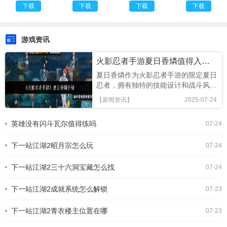
笔小新版
雪版本
置菜单
卓版
下载
下载
下载
下载
游戏资讯
火影忍者手游夏日香燐值得入手吗
夏日香燐作为火影忍者手游的限定夏日
忍者，拥有独特的技能设计和战斗风
格，本文将从技能解析、连招技巧及竞
【新闻资讯】
2025-07-24
技场表现全面评估，助你判断是否值得
招募!《火影忍者手游》夏日香燐介绍
英雄没有闪斗瓦尔值得练吗
07-24
基础攻击方面，夏日香燐的普攻为五段
连击。前两段以锁链的上撩与横扫为
下一站江湖2昭月宗怎么玩
主，具备良好的起手能力，第三段下劈
07-24
则能进一步造成对方浮空，接下来的两
段持续输出中，锁链从地面穿出进行终
下一站江湖2三十六洞宝藏怎么找
07-24
结打击，具有较强的视觉表现与实际命
中效果。需要注意的是，最后一段
下一站江湖2成就系统怎么解锁
07-23
下一站江湖2青衣楼主位置在哪
07-23