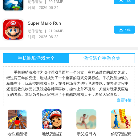

下载
动作冒险
|
20.13MB
时间：2026-06-24
Super Mario Run

下载
动作冒险
|
21.94MB
时间：2026-06-23
手机跑酷游戏大全
激情逃亡手游合集
手机跑酷游戏作为动作游戏里面的一个分支，在神庙逃亡的成功之后，
经过两三年的变迁，逐渐成为了一个重要的游戏分类标签。手机跑酷游戏的
精髓在于，玩家控制游戏人物，在各种场景内进行飞速奔跑，在奔跑过程中
还需要收集物品以及躲避各种障碍物，操作上并不复杂，关键对玩家反应速
度的考验。本站为各位玩家整理了手机酷跑游戏大全，希望大家喜欢。
查看详情
地铁跑酷蜡
地铁跑酷踩
夸父追日内
偷窃跑酷安