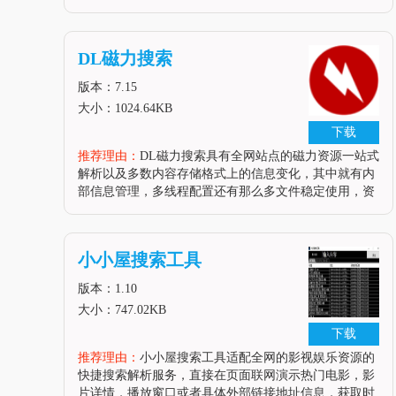
定义的数据格式优化还有人脸资源确认安排等，全程达
成资源基础搭配，相应的项目科学搜索或者是视频项目
管理保护等就显得科学且好用。软件运用申明1、下载
DL磁力搜索
装载浮云人脸搜刮器2、翻开浮云人脸搜刮器3、加入视
频文件4、点击起头搜刮，可以查找视频中的人脸了软
版本：7.15
件内容申明浮云人脸搜刮(
大小：1024.64KB
下载
推荐理由：
DL磁力搜索具有全网站点的磁力资源一站式
解析以及多数内容存储格式上的信息变化，其中就有内
部信息管理，多线程配置还有那么多文件稳定使用，资
源更新，网络文件保护甚至是综合资源下载速度，缓冲
区大小变动，时间距离变化乃至特定场景信息的变化
等，及时切换适宜的搜索线路。软件性能DL磁力搜刮东
小小屋搜索工具
西是一款易于运用的迷你下载器。该软件拥有从Internet
抓取文件以供下载。用户还可以设置限制下载和上传速
版本：1.10
度，拥有更改缓
大小：747.02KB
下载
推荐理由：
小小屋搜索工具适配全网的影视娱乐资源的
快捷搜索解析服务，直接在页面联网演示热门电影，影
片详情，播放窗口或者具体外部链接地址信息，获取时