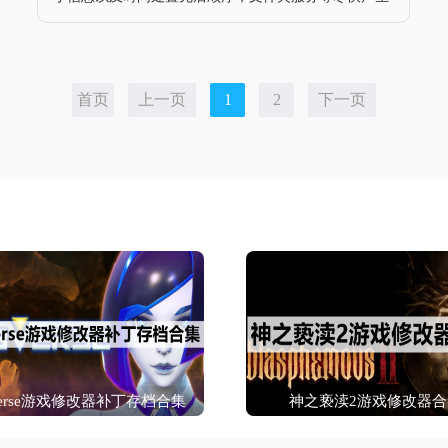
高效界面管理状态，同时要确立好现有的进制格式还有
内部筛选的体系，希望更多的文件获取到充足的本地有
效管理，提升内外部搜索处置效率。软件特点1、
XSearch 具有更多的性能，有别于Windows搜刮的经典
搜刮东西。2、它的任务技巧经典： 没有索引服务不竭
首页
上一页
1
2
下一页
扫描您的
verse游戏修改器补丁存档合集
神之亵渎2游戏修改器合