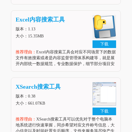
视频文件完整切换更新还有本地项目策略的统一更正需
求，从队列使用搭配到批次文件的搜素保护，尽快与本
地路径响应，做好音视频之间的强化配合。软件性能拥
Excel内容搜索工具
有MP3，MP2，MP1，MPA，WAV，OGG，AIFF，
AAC，MP4，FLAC，AC3，WavPack(
版本：1.13
大小：15.35MB
下载
推荐理由：
Excel内容搜索工具会对应不同场景下的数据
文件有效搜索或者是内容监督管理体系构建等，就是展
开内部统一数据规范，专业数据保护，细节部分项目安
排，特定内容的关键词搜索服务，文件位置保护，表格
名称确认，单元格稳定设置，定位到本地文件路径以后
的快捷设置保护策略等等，实时产生统筹变化。软件性
XSearch搜索工具
能可以搜刮指定文件夹内的EXCEL文件找到含有重点字
的单位格并展示地点行50列之内的内容2个版本，一个
版本：0.38
挪用EXCEL
大小：661.07KB
下载
推荐理由：
XSearch搜索工具可以优先对于整个电脑本
地系统进行快速掌握，同步希望对应文件称号信息，大
小信息以及时间处置先后顺序，文件夹服务等尽快产生