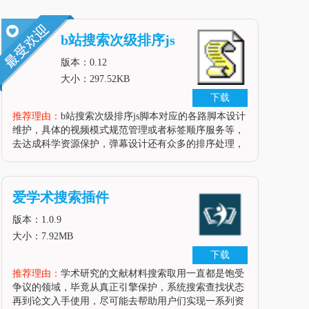
b站搜索次级排序js
脚本
版本：0.12
大小：297.52KB
下载
推荐理由：
b站搜索次级排序js脚本对应的各路脚本设计
维护，具体的视频模式规范管理或者标签顺序服务等，
去达成科学资源保护，弹幕设计还有众多的排序处理，
知识点确认，标签节奏管理以及全程的项目规则调整
等，去逐步注意好脚本处置，到位的标签管理，基础的
设计排序节奏，相应的区域项目安排保护以及区域设计
爱学术搜索插件
成效等更胜一筹。性能申明在搜刮视频时，可以对搜刮
成果开启二次排序。开辟申明b站本身的排序，只需你
版本：1.0.9
不选综合排序，那搜刮成果
大小：7.92MB
下载
推荐理由：
学术研究的文献材料搜索取用一直都是饱受
争议的领域，毕竟从真正引擎保护，系统搜索查找状态
再到论文入手使用，尽可能去帮助用户们实现一系列资