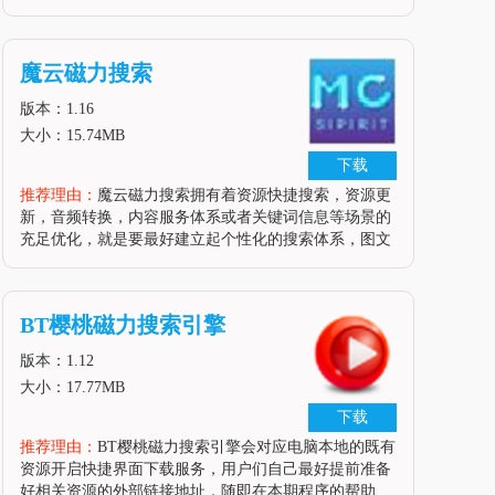
源入手协同，具体引擎安全保障动态甚至是长期的文献
更新模式等，一并采取项目管控，功能特性管理甚至是
文献材料设置等，推荐爱学术搜索插件去维持正常的学
魔云磁力搜索
术应用优化进度。开辟布景对同学、学术研讨人员来
讲，在进修任务，特别是撰写论文的进程中，必定会需
版本：1.16
求查阅文献材料。传统的搜刮引
大小：15.74MB
下载
推荐理由：
魔云磁力搜索拥有着资源快捷搜索，资源更
新，音频转换，内容服务体系或者关键词信息等场景的
充足优化，就是要最好建立起个性化的搜索体系，图文
转换，音频保护等资源类型，严格完善队列管理，资源
体系构建甚至是数据使用体系等，保持好本身项目维护
的稳定性，提升资源获取容易度。性能特点磁力云盘：
BT樱桃磁力搜索引擎
磁力云盘的无限存储空间，可为您存储大量的影视资
本！不再需求运用硬盘存储！离线下载：输出磁力链
版本：1.12
接，解析磁力链接中的影视资本，
大小：17.77MB
下载
推荐理由：
BT樱桃磁力搜索引擎会对应电脑本地的既有
资源开启快捷界面下载服务，用户们自己最好提前准备
好相关资源的外部链接地址，随即在本期程序的帮助