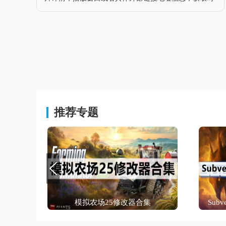
间日期以及必要的内部浏览内容，也会统一显示目前影
视作品的更新进度，不会消除掉历史记录，选定资源集
之后不限制带宽速度全面下载。运用申明搜刮资本就易
懂啦，直接在输出框中输出重点字，选择好搜刮引擎，
直接点击搜刮便可。独特申明1 下载完成后不要在压缩
包内直接运用，先解压;2
推荐专题
模拟农场25修改器合集
Sub