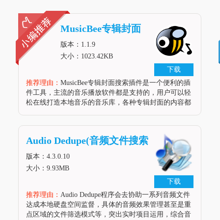
MusicBee专辑封面
搜索插件
版本：1.1.9
大小：1023.42KB
下载
推荐理由：
MusicBee专辑封面搜索插件是一个便利的插
件工具，主流的音乐播放软件都是支持的，用户可以轻
松在线打造本地音乐的音乐库，各种专辑封面的内容都
可以通过这款工具搜索出来，音乐库的打造都非常的便
利，功能都非常的齐全，操作也简单，各种歌曲都可以
搜索出来。软件介绍MusicBee的美术作品提供程序插
Audio Dedupe(音频文件搜索
件。每个分支都是一个不同的提供程序。现在它可以搜
索来自同班的专辑封面。这也是MusicBee的艺术品提供
工具)
版本：4.3.0.10
者插
大小：9.93MB
下载
推荐理由：
Audio Dedupe程序会去协助一系列音频文件
达成本地硬盘空间监督，具体的音频效果管理甚至是重
点区域的文件筛选模式等，突出实时项目运用，综合音