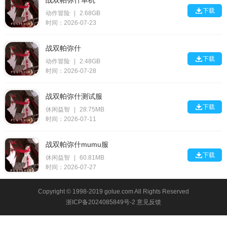
战双帕弥什单机

下载
动作冒险
|
2.68GB
时间：2026-07-23
战双帕弥什

下载
动作冒险
|
2.48GB
时间：2026-07-28
战双帕弥什测试服

下载
休闲益智
|
28.75MB
时间：2026-07-11
战双帕弥什mumu服

下载
休闲益智
|
60.81MB
时间：2026-07-27
Copyright © 1998-2019 golue.com All Rights Reserved
浙ICP备2024085849号-2
意见反馈