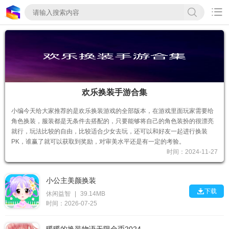

欢乐换装手游合集
小编今天给大家推荐的是欢乐换装游戏的全部版本，在游戏里面玩家需要给
角色换装，服装都是无条件去搭配的，只要能够将自己的角色装扮的很漂亮
就行，玩法比较的自由，比较适合少女去玩，还可以和好友一起进行换装
PK，谁赢了就可以获取到奖励，对审美水平还是有一定的考验。
时间：2024-11-27
小公主美颜换装

下载
休闲益智
|
39.14MB
时间：2026-07-25